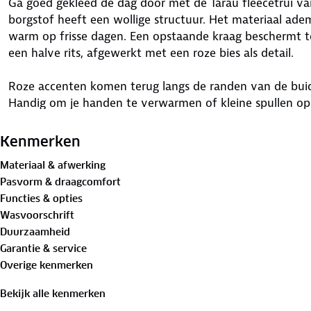
Ga goed gekleed de dag door met de Tarau fleecetrui v
borgstof heeft een wollige structuur. Het materiaal a
warm op frisse dagen. Een opstaande kraag beschermt te
een halve rits, afgewerkt met een roze bies als detail.
Roze accenten komen terug langs de randen van de buidel
Handig om je handen te verwarmen of kleine spullen op 
schoonmaken? In de zak zit een afneembaar lensdoekje.
dag aangenamer te maken.
Kenmerken
Materiaal & afwerking
Bewust onderweg met hergebruikt materiaal
Pasvorm & draagcomfort
100%
gerecycled polyester
Functies & opties
Wasvoorschrift
Is je kleding aan vervanging toe? Lever het in bij onze 
Duurzaamheid
bestemming aan.
Garantie & service
Overige kenmerken
Bekijk alle kenmerken