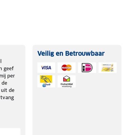
Veilig en Betrouwbaar
l
n geef
ij per
 de
 uit de
ntvang