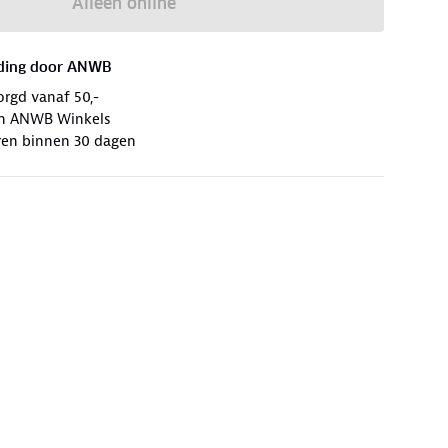
Alleen online
ding door
ANWB
orgd vanaf 50,-
 in ANWB Winkels
ren binnen 30 dagen