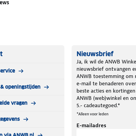
iews
t
Nieuwsbrief
Ja, ik wil de ANWB Winke
nieuwsbrief ontvangen e
ervice
ANWB toestemming om m
e-mail te benaderen over
& openingstijden
beste acties en kortingen
ANWB (web)winkel en o
elde vragen
5.- cadeautegoed.*
*Alleen voor leden
gegevens
E-mailadres
n via ANWB.nl