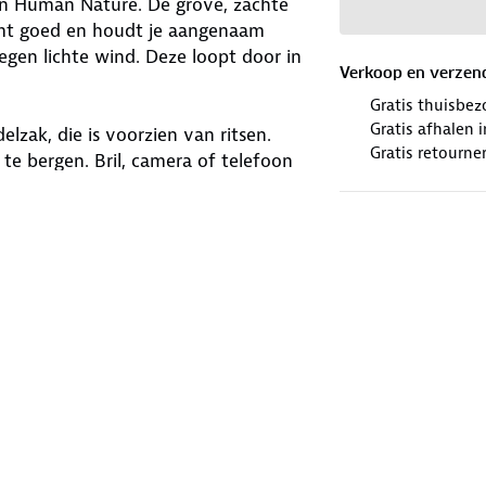
an Human Nature. De grove, zachte
demt goed en houdt je aangenaam
gen lichte wind. Deze loopt door in
Verkoop en verzen
Gratis thuisbez
Gratis afhalen
zak, die is voorzien van ritsen.
Gratis retourne
te bergen. Bril, camera of telefoon
 Deze damestrui is gemaakt om je
winkels. Wij geven er een nieuwe