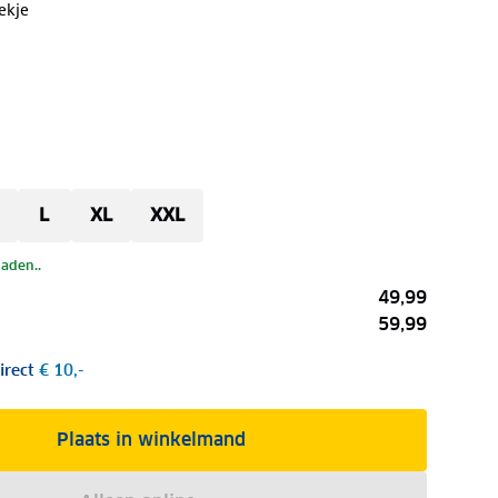
ekje
L
XL
XXL
laden..
49,99
59,99
irect
€ 10,-
Plaats in winkelmand