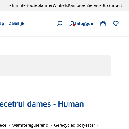
- km file
Routeplanner
Winkels
Kampioen
Service & contact
Inloggen
ap
Zakelijk
eecetrui dames - Human
ece
Warmteregulerend
Gerecycled polyester