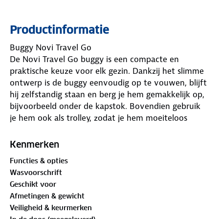
Productinformatie
Buggy Novi Travel Go
De Novi Travel Go buggy is een compacte en
praktische keuze voor elk gezin. Dankzij het slimme
ontwerp is de buggy eenvoudig op te vouwen, blijft
hij zelfstandig staan en berg je hem gemakkelijk op,
bijvoorbeeld onder de kapstok. Bovendien gebruik
je hem ook als trolley, zodat je hem moeiteloos
overal mee naartoe neemt.
Comfort voor je kind
Kenmerken
De Travel Go is geschikt voor kinderen vanaf circa 6
Functies & opties
maanden tot 22 kg en biedt een comfortabele zit-
Wasvoorschrift
en ligpositie. De traploos verstelbare rugleuning
Geschikt voor
zorgt ervoor dat je altijd de juiste stand kunt kiezen
Afmetingen & gewicht
voor je kind.
Veiligheid & keurmerken
De zitting is gemaakt van ademende stof en mesh,