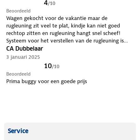
4
/
10
boodschappenmand en in de rugleuning zit een
Beoordeeld
geheim opbergvak voor kleine spullen zoals je
Wagen gekocht voor de vakantie maar de
telefoon en sleutels.
rugleuning zit veel te plat, kindje kan niet goed
De buggy wordt geleverd met afneembare wielen
rechtop zitten en rugleuning hangt snel scheef!
voor extra flexibiliteit.
Systeem voor het verstellen van de rugleuning is
Kenmerken
onhandig. Als het kindje er in zit moet dit eigenlijk
CA Dubbelaar
Geschikt vanaf circa 6 maanden tot 22 kg
met 3 handen! Verder rijd hij wel fijn en makkelijk in
3 januari 2025
Afmetingen ingeklapt: 57 × 50 × 18 cm (L × B ×
te klappen.
H)
10
/
10
Wendbaar met één hand
Beoordeeld
Rem te bedienen met één voet
Prima buggy voor een goede prijs
Compact inklapbaar en te gebruiken als trolley
Traploos verstelbare rugleuning
Verstelbare voetensteun
Ademende zitting van stof en mesh
5-puntsgordel met zachte schouderpads
Afneembare uitvalbeugel
Service
Uitklapbare zonnekap met kijkvenster