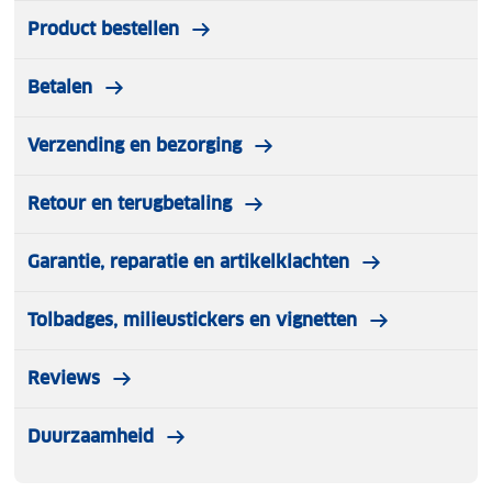
Om te bouwen tot summerseat met ventilatie
Inclusief boodschappenmand en geheim
Product bestellen
opbergvak
Afneembare wielen
Betalen
Verzending en bezorging
Retour en terugbetaling
Garantie, reparatie en artikelklachten
Tolbadges, milieustickers en vignetten
Reviews
Duurzaamheid