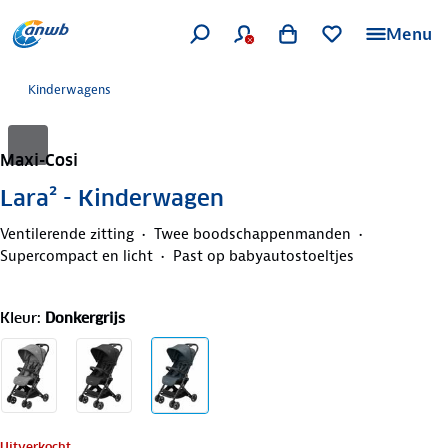
Menu
Kinderwagens
Maxi-Cosi
Lara² - Kinderwagen
Ventilerende zitting
Twee boodschappenmanden
Supercompact en licht
Past op babyautostoeltjes
Kleur
:
Donkergrijs
Uitverkocht