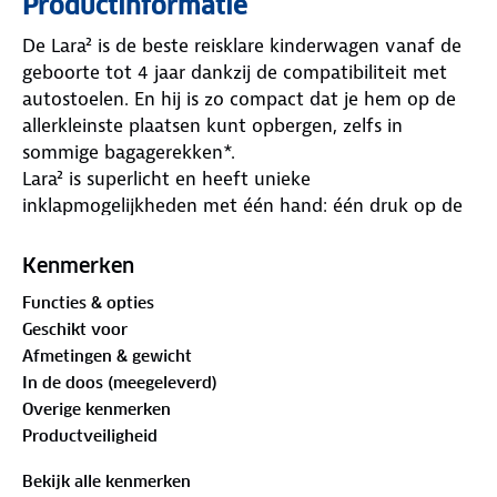
Productinformatie
De Lara² is de beste reisklare kinderwagen vanaf de
geboorte tot 4 jaar dankzij de compatibiliteit met
autostoelen. En hij is zo compact dat je hem op de
allerkleinste plaatsen kunt opbergen, zelfs in
sommige bagagerekken*.
Lara² is superlicht en heeft unieke
inklapmogelijkheden met één hand: één druk op de
duwstang en de kinderwagen klapt automatisch in.
Je kunt alles wat jij en je baby nodig hebben
Kenmerken
meenemen in de 2 manden, die speciaal ontwikkeld
Functies & opties
zijn voor jouw comfort. Je kleintje zal comfortabel
Geschikt voor
genieten van de rit, zelfs bij warme temperaturen,
Afmetingen & gewicht
dankzij de ademende stoffen.
In de doos (meegeleverd)
Overige kenmerken
*Vraag dit voor de zekerheid vóór de reis na bij de
Productveiligheid
luchtvaartmaatschappij.
Bekijk alle kenmerken