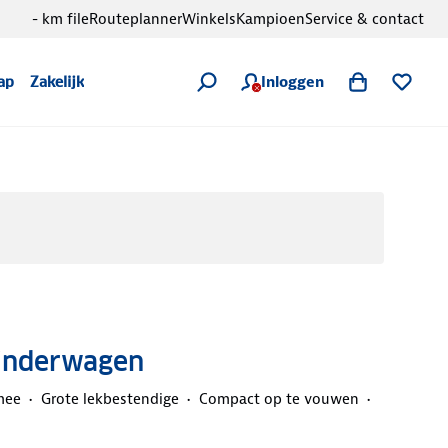
- km file
Routeplanner
Winkels
Kampioen
Service & contact
Inloggen
ap
Zakelijk
Kinderwagen
mee
Grote lekbestendige
Compact op te vouwen