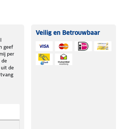
Veilig en Betrouwbaar
l
n geef
ij per
 de
 uit de
ntvang