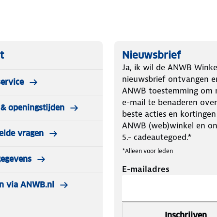
 past in kleine ruimtes, waardoor
wordt.
 kofferbak van een taxi.
t
Nieuwsbrief
stoel met geheugenknoppen en een in
Ja, ik wil de ANWB Winke
e kind.
nieuwsbrief ontvangen e
ervice
wielvering kan de Leona²-kinderwagen
ANWB toestemming om m
e-mail te benaderen over
& openingstijden
t slimme ontwerp kan gebruikt worden
beste acties en kortingen
tje voor baby's.
ANWB (web)winkel en o
elde vragen
5.- cadeautegoed.*
*Alleen voor leden
gegevens
E-mailadres
n via ANWB.nl
Inschrijven