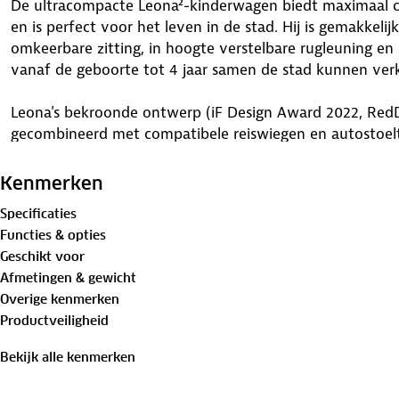
De ultracompacte Leona²-kinderwagen biedt maximaal c
en is perfect voor het leven in de stad. Hij is gemakkeli
omkeerbare zitting, in hoogte verstelbare rugleuning en 
vanaf de geboorte tot 4 jaar samen de stad kunnen ver
Leona's bekroonde ontwerp (iF Design Award 2022, Re
gecombineerd met compatibele reiswiegen en autostoeltje
superabsorberende vering, zeer comfortabele stoelen en
Leona² het hoogste niveau van comfort. Dankzij het omke
Kenmerken
volledig achterover kan worden gekanteld, kan het worde
Specificaties
is.
Functies & opties
Geschikt voor
Hij combineert maximaal comfort met een stadsvriendeli
Afmetingen & gewicht
kasseien - geen probleem. De zacht gevoerde zitting, s
Overige kenmerken
voorwielvergrendeling laten elke wandeling vlotjes en u
Productveiligheid
het nu regen of zonneschijn is, de uitschuifbare zonnek
zonneklep houdt je baby bedekt. Een magnetisch quick-l
Bekijk alle kenmerken
dat de baby comfortabel blijft zitten, dag na dag, rit na r