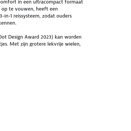
omfort in een ultracompact formaat
jk op te vouwen, heeft een
3-in-1 reissysteem, zodat ouders
kennen.
dDot Design Award 2023) kan worden
s. Met zijn grotere lekvrije wielen,
 een verlengde zonnekap, biedt
erbare zitje dat in beide richtingen
n gebruikt tot je kleintje 4 jaar oud
jk formaat. Oneffen trottoirs en
chokabsorberende vering en
iterst comfortabel verlopen. En of
ap met doorzichtig ventilatieraam en
ock & easy-in harnas zorgt ervoor
it.