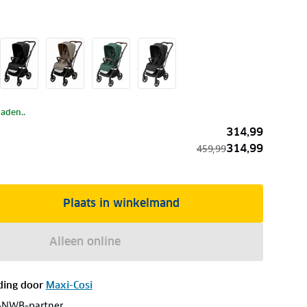
laden..
314,99
314,99
459,99
Plaats in winkelmand
Alleen online
ding door
Maxi-Cosi
ANWB-partner