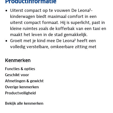
Productinformatie
Uiterst compact op te vouwen De Leona²-
kinderwagen biedt maximaal comfort in een
uiterst compact formaat. Hij is superlicht, past in
kleine ruimtes zoals de kofferbak van een taxi en
maakt het leven in de stad gemakkelijk.
Groeit met je kind mee De Leona² heeft een
volledig verstelbare, omkeerbare zitting met
geheugenknoppen en een in hoogte verstelbare
rugleuning die past bij je opgroeiende kind, zodat
Kenmerken
je allebei comfortabel de stad kunt verkennen.
Functies & opties
Grote lekbestendige wielen Met grote, lekvrije
Geschikt voor
wielen en superabsorberende vierwielvering kan
Afmetingen & gewicht
de Leona²-kinderwagen alles aan wat de straten
Overige kenmerken
van de stad in petto hebben.
Productveiligheid
Flexibel reissysteem De Leona² kan vanaf de
geboorte worden gebruikt, dus je kunt meteen
Bekijk alle kenmerken
beginnen met samen de wereld te verkennen.