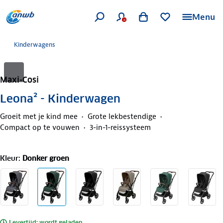
Menu
Kinderwagens
Maxi-Cosi
Leona² - Kinderwagen
Groeit met je kind mee
Grote lekbestendige
Compact op te vouwen
3-in-1-reissysteem
Kleur
:
Donker groen
Levertijd: wordt geladen..