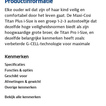
Productinformatie
Elke ouder wil dat zijn of haar kind veilig en
comfortabel door het leven gaat. De Maxi-Cosi
Titan Plus i-Size is een groep 1-2-3 autostoeltje dat
dezelfde hoge veiligheidsnormen biedt als zijn
hoogwaardige grote broer, de Titan Pro i-Size, en
dezelfde belangrijke kenmerken heeft zoals:
verbeterde G-CELL-technologie voor maximale
bescherming bij zijdelingse botsingen en vier
ontspannende ligstanden voor meer comfort. De
Kenmerken
Titan Plus i-Size is een voorwaarts gericht
Specificaties
autostoeltje voor meerdere leeftijden dat met je
Functies & opties
kind meegroeit vanaf een leeftijd van vijftien
Geschikt voor
maanden tot twaalf jaar.
Afmetingen & gewicht
Overige kenmerken
Maxi-Cosi Titan Plus i-Size voldoet aan dezelfde
hoge veiligheidsnormen als zijn hoogwaardige grote
Bekijk alle kenmerken
broer, de Maxi-Cosi Titan Pro i-Size, die in 2022 door