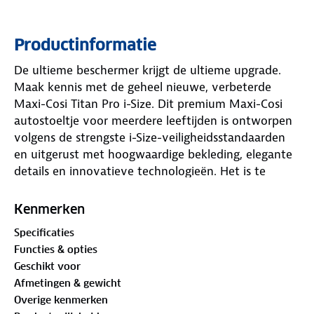
Productinformatie
De ultieme beschermer krijgt de ultieme upgrade.
Maak kennis met de geheel nieuwe, verbeterde
Maxi-Cosi Titan Pro i-Size. Dit premium Maxi-Cosi
autostoeltje voor meerdere leeftijden is ontworpen
volgens de strengste i-Size-veiligheidsstandaarden
en uitgerust met hoogwaardige bekleding, elegante
details en innovatieve technologieën. Het is te
herkennen aan het karakteristieke stikpatroon op de
rugleuning en is een superieur ISOFIX-autostoeltje
Kenmerken
dat echt opvalt.
Specificaties
Functies & opties
Met een indrukwekkende vier-sterrenscore van
Geschikt voor
StiWa/ADAC herfst 2022 testresultaten, werd Maxi-
Afmetingen & gewicht
Cosi Titan Pro i-Size beschouwd als 'het veiligste i-
Overige kenmerken
size meegroei autostoeltje met harnas ooit'. Het