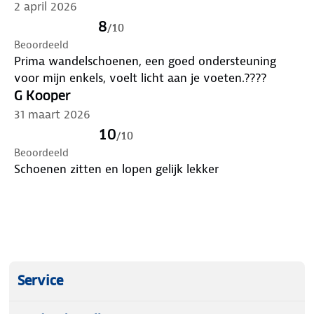
2 april 2026
8
/
10
Gemaakt van leder met nylon inzetstukken
Beoordeeld
Geïntegreerde comfortex membraan
Prima wandelschoenen, een goed ondersteuning
Vibram buitenzool voor comfort en grip
voor mijn enkels, voelt licht aan je voeten.????
Ademende schoen
G Kooper
Vetersluiting
31 maart 2026
Uitwisselbare textiel inlegzolen (Ortholite)
Categorie A/B wandelschoen
10
/
10
Aangename schacht en tongvulling
Beoordeeld
Leverbaar in de maten 36-47.
Schoenen zitten en lopen gelijk lekker
Let op schoenen alleen binnen passen, indien buiten
gedragen worden ze niet retour genomen!
Service