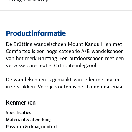
Productinformatie
De Brütting wandelschoen Mount Kandu High met
Comfortex is een hoge categorie A/B wandelschoen
van het merk Brütting. Een outdoorschoen met een
verwisselbare textiel Ortholite inlegzool.
De wandelschoen is gemaakt van leder met nylon
inzetstukken. Voor je voeten is het binnenmateriaal
en de binnenzool een echte verademing omdat
beide van zacht textiel gemaakt zijn. Ook de
Kenmerken
comfortabele schacht- en tongvulling zorgen voor
Specificaties
extra comfort. De binnenzool is een verwisselbare
Materiaal & afwerking
ortholite textiel binnenzool waarmee je gemakkelijk
Pasvorm & draagcomfort
je eigen inlegzool kan gebruiken of de zool die bij de