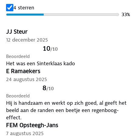
onderweg of op vakantie.
4 sterren
33
%
✓ Veelzijdig in gebruik
Of je nu de natuur in trekt, dieren spot of naar een
JJ Steur
theatervoorstelling gaat: deze mini verrekijker is een
12 december 2025
betrouwbare metgezel voor jong en oud. Geniet
10
/
10
samen van de wereld tot acht keer dichterbij.
Beoordeeld
Het was een Sinterklaas kado
✓ Direct klaar voor gebruik
E Ramaekers
De verrekijker wordt geleverd als compleet pakket,
24 augustus 2025
inclusief opbergtasje, nekkoord en
schoonmaakdoekje. Alles wat je nodig hebt voor
8
/
10
een helder en zorgeloos avontuur is inbegrepen.
Beoordeeld
Hij is handzaam en werkt op zich goed, al geeft het
Technische specificaties:
beeld aan de randen een beetje een regenboog-
- Afmetingen: 10 x 9 cm (uitgeklapt) / 9 x 6 cm
effect.
(ingeklapt)
FEM Opsteegh-Jans
- Vergroting: 8x
7 augustus 2025