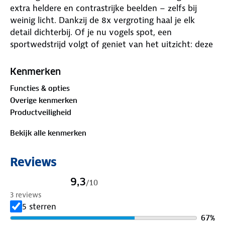
extra heldere en contrastrijke beelden – zelfs bij
weinig licht. Dankzij de 8x vergroting haal je elk
detail dichterbij. Of je nu vogels spot, een
sportwedstrijd volgt of geniet van het uitzicht: deze
verrekijker maakt elk moment onvergetelijk.
Kenmerken
Waarom kiezen voor de Exortus® verrekijker?
Functies & opties
Overige kenmerken
✓ Premium BaK-4 prisma
Productveiligheid
Het hoogwaardige BaK-4 bariumkroonglas staat
garant voor superieure beeldkwaliteit. De hoge
Bekijk alle kenmerken
brekingsindex zorgt voor scherpe, heldere beelden
tot in de kleinste details – zelfs aan de randen van
Reviews
je zichtveld.
9,3
/
10
✓ Compact & lichtgewicht
3 reviews
Met zijn lichte en opvouwbare ontwerp neem je
5 sterren
deze verrekijker overal mee naartoe. Past eenvoudig
67
%
in je jaszak, rugtas of reiskoffer en is ideaal voor