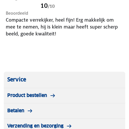
- Materiaal: Aluminium, optisch glas, ABS
10
/
10
- Uittredepupil: 2,6 mm
Beoordeeld
- Objectieflens: 21 mm diameter
Compacte verrekijker, heel fijn! Erg makkelijk om
- Gezichtsveld: 131 meter op 1000 meter afstand
mee te nemen, hij is klein maar heeft super scherp
beeld, goede kwaliteit!
Klaar om jouw zicht te vergroten?
Met de Exortus® verrekijker ben je altijd voorbereid
om elk detail van dichtbij te beleven – helder, licht
en altijd binnen handbereik.
Service
Product bestellen
Betalen
Verzending en bezorging