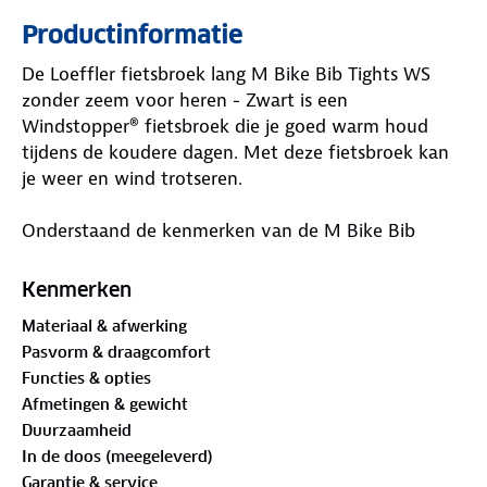
Productinformatie
De Loeffler fietsbroek lang M Bike Bib Tights WS
zonder zeem voor heren - Zwart is een
Windstopper® fietsbroek die je goed warm houd
tijdens de koudere dagen. Met deze fietsbroek kan
je weer en wind trotseren.
Onderstaand de kenmerken van de M Bike Bib
Tights WS:
Kenmerken
59% Polyamide, 30% polyester, 11% elastan
Materiaal & afwerking
66% Polyester, 25% katoen en 9% polypropyleen
Pasvorm & draagcomfort
Windstopper softshell-warm aan de voorzijde (by
Functies & opties
Gore-Tex Labs)
Afmetingen & gewicht
Thermo-inner velours aan de achterkant (isolerend
Duurzaamheid
en sneldrogend)
In de doos (meegeleverd)
Beschermede transtex®-voering in het ruggedeelte
Garantie & service