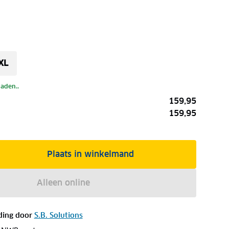
XL
laden..
159,95
159,95
Plaats in winkelmand
Alleen online
ding door
S.B. Solutions