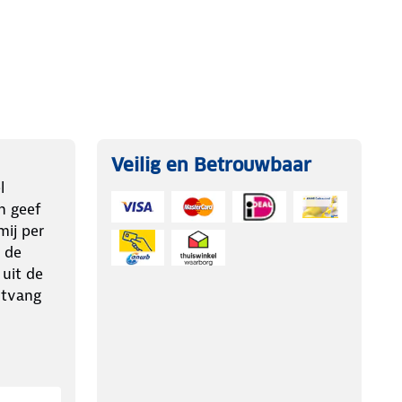
Veilig en Betrouwbaar
l
n geef
ij per
 de
 uit de
ntvang