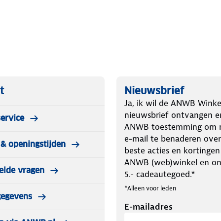
t
Nieuwsbrief
Ja, ik wil de ANWB Winke
nieuwsbrief ontvangen e
ervice
ANWB toestemming om m
r zeem voor heren - Zwart is gemaakt
e-mail te benaderen over
& openingstijden
ctioneel materiaal met uitstekende
beste acties en kortingen
e vorm en bied maximale
ANWB (web)winkel en o
elde vragen
ermisch binnenvelours is aan de
5.- cadeautegoed.*
 sneldrogend, robuust en
*Alleen voor leden
cte pasvorm.
gegevens
E-mailadres
 Softshell Warm, een ultradun