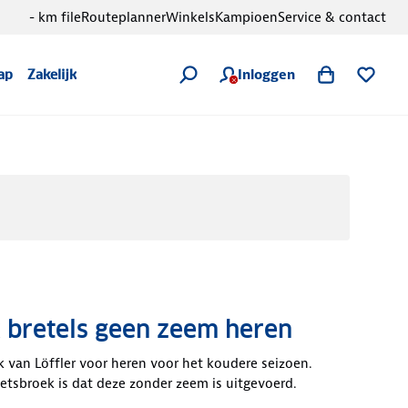
- km file
Routeplanner
Winkels
Kampioen
Service & contact
Inloggen
ap
Zakelijk
 bretels geen zeem heren
k van Löffler voor heren voor het koudere seizoen.
ietsbroek is dat deze zonder zeem is uitgevoerd.