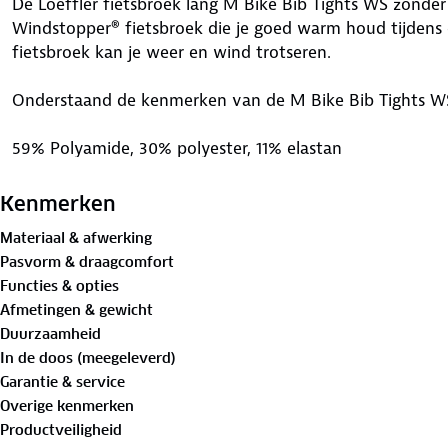
De Loeffler fietsbroek lang M Bike Bib Tights WS zonder
Windstopper® fietsbroek die je goed warm houd tijdens
fietsbroek kan je weer en wind trotseren.
Onderstaand de kenmerken van de M Bike Bib Tights W
59% Polyamide, 30% polyester, 11% elastan
66% Polyester, 25% katoen en 9% polypropyleen
Windstopper softshell-warm aan de voorzijde (by Gore-T
Kenmerken
Thermo-inner velours aan de achterkant (isolerend en s
Materiaal & afwerking
Beschermede transtex®-voering in het ruggedeelte
Pasvorm & draagcomfort
Ademend
Functies & opties
Zonder zeem
Afmetingen & gewicht
Met bretels van mesh
Duurzaamheid
Zeer elastisch
In de doos (meegeleverd)
Tight fit pasvorm
Garantie & service
Reflecterende designelementen
Overige kenmerken
Warmte-isolerend
Productveiligheid
Sneldrogend