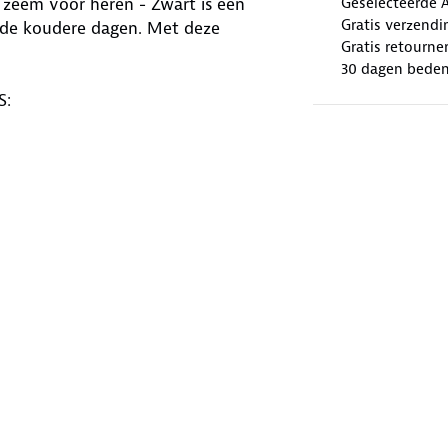
 zeem voor heren - Zwart is een
Geselecteerde 
Gratis verzendi
 de koudere dagen. Met deze
Gratis retourne
30 dagen beden
S:
ex Labs)
neldrogend)