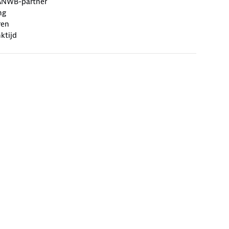
ANWB-partner
ng
ren
ktijd