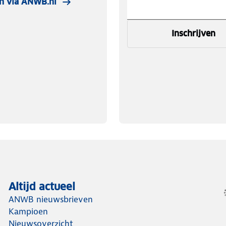
n via ANWB.nl
en vermindert het gevoel van
n. Het gebruikte Transtex in de broek
Inschrijven
agen. Artikelen die zijn gedragen
Altijd actueel
ANWB nieuwsbrieven
Kampioen
Nieuwsoverzicht