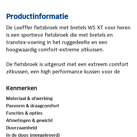
Productinformatie
De Loeffler fietsbroek met bretels WS XT voor heren
is een sportieve fietsbroek die met bretels en
transtex-voering in het ruggedeelte en een
hoogwaardig comfort-extreme zitkussen.
De fietsbroek is uitgerust met een extreem comfort
zitkussen, een high performance kussen voor de
langere afstanden die perfect is afgesteld voor
racezadels. Het zitkussen is uitgevoerd met
Kenmerken
verschillende soorten schuim met verschillende
Materiaal & afwerking
dichtheden. In het gebied van de zitbotten is dit
Pasvorm & draagcomfort
Ultra High Density (120 kg/m3). Doordat het
Functies & opties
zitkussen is geperforeerd is het naast lichtgewicht
Afmetingen & gewicht
ook perfect voor de temperatuursregeling. Het
Duurzaamheid
zitkussen is langdurig vormvast. De naadlozen
In de doos (meegeleverd)