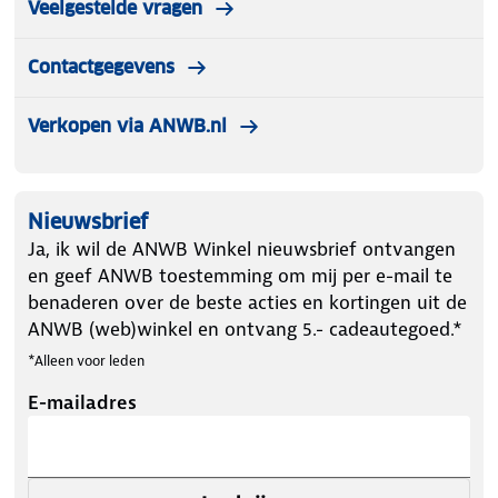
Veelgestelde vragen
isolerend, ademend, sneldrogend, robuust en
onderhoudsvriendelijk. En multi-elastisch voor de
Contactgegevens
perfecte pasvorm.
Verkopen via ANWB.nl
Let op kleding mag worden gepast maar niet
worden gedragen. Artikelen die zijn gedragen
worden niet teruggenomen.
Nieuwsbrief
Ja, ik wil de ANWB Winkel nieuwsbrief ontvangen
en geef ANWB toestemming om mij per e-mail te
benaderen over de beste acties en kortingen uit de
ANWB (web)winkel en ontvang 5.- cadeautegoed.*
*Alleen voor leden
E-mailadres