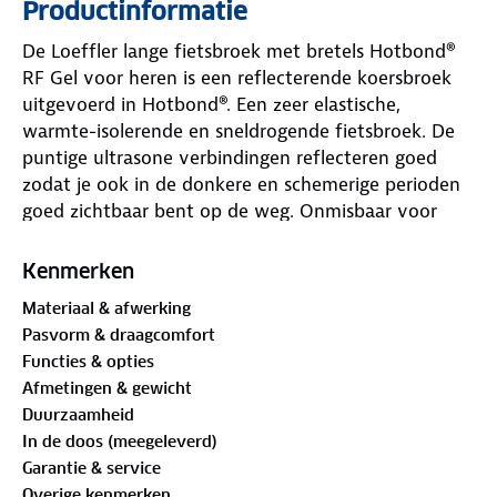
Productinformatie
De Loeffler lange fietsbroek met bretels Hotbond®
RF Gel voor heren is een reflecterende koersbroek
uitgevoerd in Hotbond®. Een zeer elastische,
warmte-isolerende en sneldrogende fietsbroek. De
puntige ultrasone verbindingen reflecteren goed
zodat je ook in de donkere en schemerige perioden
goed zichtbaar bent op de weg. Onmisbaar voor
iedereen die veilig de weg op wil.
Kenmerken
De fietsbroek is uitgevoerd met een Comfort Gel Air
Materiaal & afwerking
zitkussen. Een compact, lichtgewicht voor fietsers
Pasvorm & draagcomfort
met sportieve ambities. De gel pads in het zitkussen
Functies & opties
absorberen de vibraties bij de zitbotten. Er is in het
Afmetingen & gewicht
Comfort Gel Air zitkussen gebruik gemaakt van
Duurzaamheid
foam met een hoge dichtheid (90 kg/m³). De
In de doos (meegeleverd)
perforatie zorgt voor een perfecte thermische
Garantie & service
regulering. Het kussen is anatomisch voorgevormd
Overige kenmerken