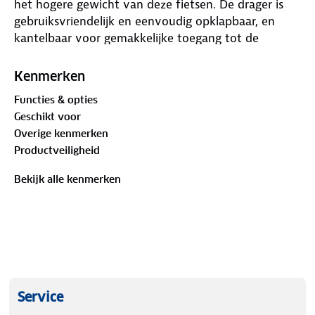
het hogere gewicht van deze fietsen. De drager is
gebruiksvriendelijk en eenvoudig opklapbaar, en
kantelbaar voor gemakkelijke toegang tot de
kofferbak. Hij beschikt over een framehouder met
strap, die geschikt is voor alle fietsframes. Het
Kenmerken
profiel is gealuminiseerd en afgewerkt met
Functies & opties
staalcomponenten. Bovendien is de drager voorzien
Geschikt voor
van wieltjes om tillen te vermijden en wordt
Overige kenmerken
geleverd inclusief opbergtas.
Productveiligheid
Bekijk alle kenmerken
Service