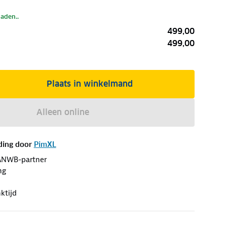
laden..
499,00
499,00
Plaats in winkelmand
Alleen online
ding door
PimXL
ANWB-partner
ng
ktijd