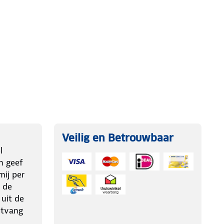
Veilig en Betrouwbaar
l
n geef
ij per
 de
 uit de
ntvang