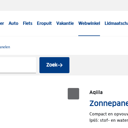
er
Auto
Fiets
Eropuit
Vakantie
Webwinkel
Lidmaatsch
anelen
Zoek
Aqiila
Zonnepane
Compact en opvou
Ip65: stof- en wate