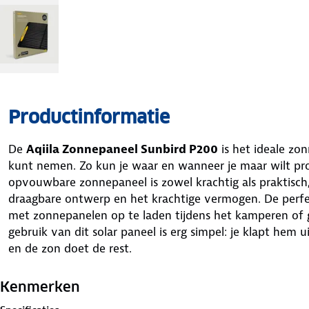
Productinformatie
De
Aqiila Zonnepaneel Sunbird P200
is het ideale zo
kunt nemen. Zo kun je waar en wanneer je maar wilt pr
opvouwbare zonnepaneel is zowel krachtig als praktisch
draagbare ontwerp en het krachtige vermogen. De perf
met zonnepanelen op te laden tijdens het kamperen of 
gebruik van dit solar paneel is erg simpel: je klapt hem u
en de zon doet de rest.
Kenmerken van de Aqiila Zonnepaneel Sunbird P200
Hoge zonne-energie opbrengst dankzij de monokristall
Kenmerken
Compact en opvouwbaar: makkelijk meenemen en te 