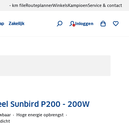
- km file
Routeplanner
Winkels
Kampioen
Service & contact
Inloggen
ap
Zakelijk
el Sunbird P200 - 200W
wbaar
Hoge energie opbrengst
rdicht