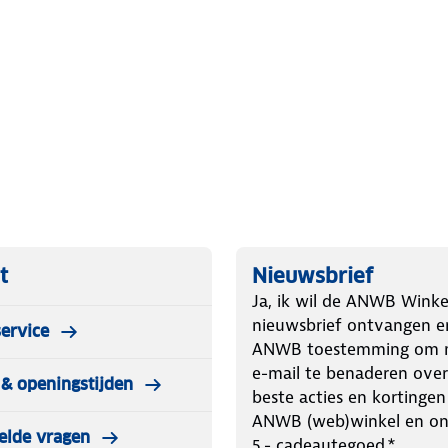
en onder diverse
match met Aqiila powerstations
g en een lange levensduur
op de betrouwbare zonne-energie.
er altijd maximale energieopwekking
den. Dit mobiele zonnepaneel kun je
dere powerstations) om zo meerdere
m.
t
Nieuwsbrief
Ja, ik wil de ANWB Winke
nieuwsbrief ontvangen e
ervice
ANWB toestemming om m
e-mail te benaderen over
& openingstijden
00 of S1500 en andere powerstations
beste acties en kortingen
 mm
ANWB (web)winkel en o
elde vragen
x 35 mm
5.- cadeautegoed.*