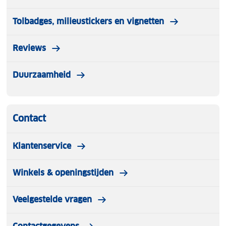
Perfect voor:
kamperen, BBQ’s, picknicks,
stranddagen, camperreizen, tuinfeestjes en
Tolbadges, milieustickers en vignetten
glamping.
Reviews
Duurzaamheid
Contact
Klantenservice
Winkels & openingstijden
Veelgestelde vragen