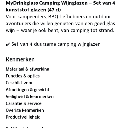
MyDrinkglass Camping Wijnglazen – Set van 4
kunststof glazen (47 cl)
Voor kampeerders, BBQ-liefhebbers en outdoor
avonturiers die willen genieten van een goed glas
wijn – waar je ook bent, van camping tot strand.
✔️ Set van 4 duurzame camping wijnglazen
✔️ Gemaakt van nagenoeg onbreekbaar kunststof –
perfect voor buitengebruik
Kenmerken
✔️ Lichtgewicht en stapelbaar – makkelijk op te
Materiaal & afwerking
bergen in camper, koelbox of picknicktas
Functies & opties
✔️ Geschikt voor rode en witte wijn – inhoud 47 cl
Geschikt voor
per glas
Afmetingen & gewicht
✔️ Vaatwasserbestendig – eenvoudig schoon te
Veiligheid & keurmerken
maken
Garantie & service
Overige kenmerken
Of je nu ontspant op een campingstoel onder de
Productveiligheid
luifel, een wijntje drinkt bij de BBQ of van de
zonsondergang geniet op het strand, deze set van