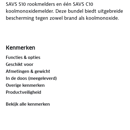
SAVS S10 rookmelders en één SAVS C10
koolmonoxidemelder. Deze bundel biedt uitgebreide
bescherming tegen zowel brand als koolmonoxide.
S10 Rookmelder (2 stuks)
Kenmerken
Functies & opties
Geschikt voor
Afmetingen & gewicht
De SAVS S10 rookmelder is een geavanceerde
In de doos (meegeleverd)
standalone rookmelder uitgerust met een
Overige kenmerken
ingebouwde batterij die maar liefst 10 jaar meegaat.
Productveiligheid
Met de split-spectrum sensor reageert deze
rookmelder snel en nauwkeurig op rook, waardoor
Bekijk alle kenmerken
je tijdig wordt gewaarschuwd bij brandgevaar.
Dankzij de infrarood sensor kun je de melder
eenvoudig uitschakelen bij een vals alarm met elke
infrarood afstandsbediening die je in huis hebt.