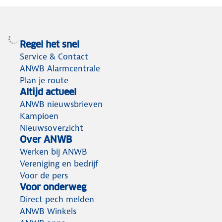
Certificeringen
: Voorzien van NEN 50291 en het
prestigieuze Duitse TÜV kwaliteitscertificaat.
Regel het snel
Service & Contact
ANWB Alarmcentrale
Gebruiksvriendelijk
: Test- en stiltefuncties met één
Plan je route
enkele knop, een LCD-display, en een uitgebreide
Altijd actueel
Nederlandse handleiding voor eenvoudige installatie
ANWB nieuwsbrieven
en gebruik.
Kampioen
Nieuwsoverzicht
Over ANWB
Werken bij ANWB
Vereniging en bedrijf
Voor de pers
Voor onderweg
Direct pech melden
ANWB Winkels