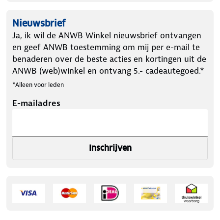
piekgeheugenfunctie om eerdere metingen terug te
kunnen kijken.
Nieuwsbrief
Ja, ik wil de ANWB Winkel nieuwsbrief ontvangen
en geef ANWB toestemming om mij per e-mail te
benaderen over de beste acties en kortingen uit de
Cruciaal hulpmiddel
: Koolmonoxide is een kleur-
ANWB (web)winkel en ontvang 5.- cadeautegoed.*
en reukloos gas dat levensbedreigend kan zijn. Deze
*Alleen voor leden
melder waarschuwt tijdig zodat je snel actie kunt
ondernemen.
E-mailadres
Eenvoudige montage:
Inschrijven
Bevestig de
koolmonoxidemelder aan de muur met het
meegeleverde montagemateriaal. Ook eenvoudig op
een kast te plaatsen.