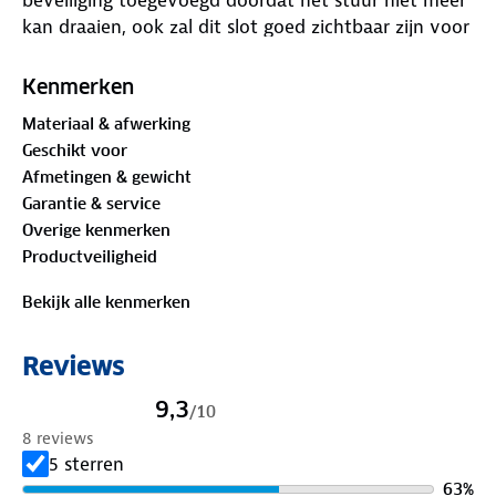
kan draaien, ook zal dit slot goed zichtbaar zijn voor
eventuele autodieven, wat een afschrikwekkend
effect heeft. Kortom, het stuurslot 'Belt-lock' is een
Kenmerken
onmisbare toevoeging aan uw auto.
Materiaal & afwerking
Geschikt voor
Afmetingen & gewicht
Garantie & service
Overige kenmerken
Productveiligheid
Bekijk alle kenmerken
Reviews
9,3
/
10
8 reviews
5 sterren
63
%