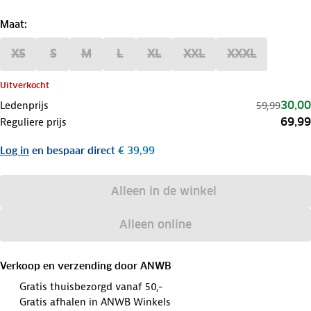
Maat
:
XS
S
M
L
XL
XXL
XXXL
Uitverkocht
30,00
Ledenprijs
59,99
69,99
Reguliere prijs
Log in
en bespaar direct
€ 39,99
Alleen in de winkel
Alleen online
Verkoop en verzending door
ANWB
Gratis thuisbezorgd vanaf 50,-
Gratis afhalen in ANWB Winkels