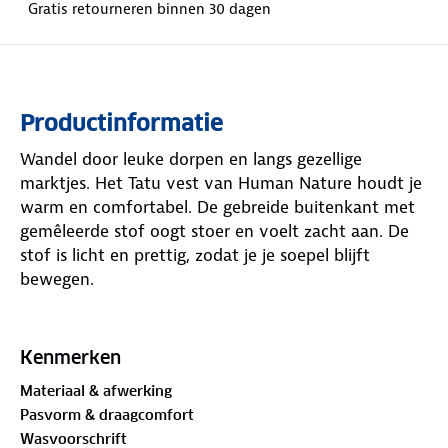
Gratis retourneren binnen 30 dagen
Productinformatie
Wandel door leuke dorpen en langs gezellige
marktjes. Het Tatu vest van Human Nature houdt je
warm en comfortabel. De gebreide buitenkant met
gemêleerde stof oogt stoer en voelt zacht aan. De
stof is licht en prettig, zodat je je soepel blijft
bewegen.
Sluit het damesvest met de stevige YKK-rits. De
lange mouwen houden je armen warm. Ribgebreide
Kenmerken
boorden sluiten goed aan, zodat kou geen kans
Materiaal & afwerking
krijgt. Draag het vest los of als extra laag onder een
Pasvorm & draagcomfort
jas. Ga goed gekleed naar buiten in het Tatu vest
Wasvoorschrift
van Human Nature.