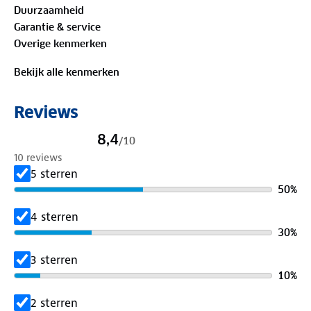
Duurzaamheid
Garantie & service
Bewust onderweg met hergebruikt materiaal:
Overige kenmerken
52%
gerecycled polyester
, 24% acryl, 5% wol, 5%
alpaca, 4% elastaan
Bekijk alle kenmerken
Is je kleding aan vervanging toe? Lever het in bij
Reviews
onze winkels. Wij geven er een nieuwe bestemming
aan.
8,4
/
10
10 reviews
5 sterren
50
%
4 sterren
30
%
3 sterren
10
%
2 sterren