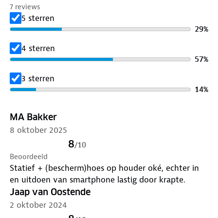
7 reviews
‘Met deze houder kan je je telefoon handsfree
5 sterren
gebruiken voor navigatie. Rij veilig, rij MONO.’
29
%
4 sterren
57
%
3 sterren
14
%
MA Bakker
8 oktober 2025
8
/
10
Beoordeeld
Statief + (bescherm)hoes op houder oké, echter in
en uitdoen van smartphone lastig door krapte.
Jaap van Oostende
2 oktober 2024