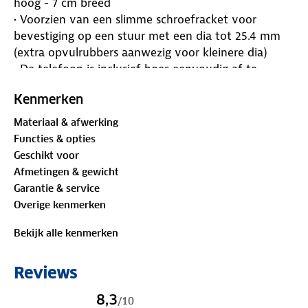
hoog - 7 cm breed
• Voorzien van een slimme schroefracket voor
bevestiging op een stuur met een dia tot 25.4 mm
(extra opvulrubbers aanwezig voor kleinere dia)
• De telefoon is inclusief hoes eenvoudig af te
nemen
Kenmerken
• De hoes is horizontaal of verticaal te draaien
• Beschermt tegen regen en spatwater
Materiaal & afwerking
• Slimme sluiting met klittenband
Functies & opties
• De telefoon kan in de hoes gebruikt worden
Geschikt voor
• Er is geen speciale opening voor de speaker
Afmetingen & gewicht
• Aansluiting van oordopjes via de opening is
Garantie & service
mogelijk
Overige kenmerken
Voor grotere toestellen is er de
Fiets telefoonhouder
XL
Bekijk alle kenmerken
Check goed of alles correct vast zit alvorens u gaat
Reviews
fietsen! (met name dat de hoes goed vastklikt in de
8,3
bracket)
/
10