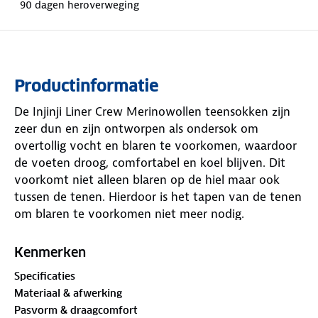
90 dagen heroverweging
Productinformatie
De Injinji Liner Crew Merinowollen teensokken zijn
zeer dun en zijn ontworpen als ondersok om
overtollig vocht en blaren te voorkomen, waardoor
de voeten droog, comfortabel en koel blijven. Dit
voorkomt niet alleen blaren op de hiel maar ook
tussen de tenen. Hierdoor is het tapen van de tenen
om blaren te voorkomen niet meer nodig.
Gebruik deze sok bij het wandelen, trail runs of
obstacle runs als ondersok. Zie onderstaande foto.
Kenmerken
Houd er rekening mee dat de sok extra snel slijt als
Specificaties
er geen tweede sok wordt gebruikt tijdens het
Materiaal & afwerking
sporten.
Pasvorm & draagcomfort