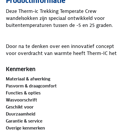
Productinformatie
Deze Therm-ic Trekking Temperate Crew
wandelsokken zijn speciaal ontwikkeld voor
buitentemperaturen tussen de -5 en 25 graden.
Door na te denken over een innovatief concept
voor overdracht van warmte heeft Therm-IC het
ventilatie systeem met dubbellaags sokken
ontworpen.
Kenmerken
Materiaal & afwerking
Door ventilatie kanalen in verschillende richtingen
Pasvorm & draagcomfort
aan te brengen in de sok wordt de warmte sneller
Functies & opties
afgevoerd. Door het speciale ventilatie systeem
Wasvoorschrift
wordt bij elke stap de vochtige warme lucht uit de
Geschikt voor
voetboog gepompt naar de zijkanten. Hierdoor kan
Duurzaamheid
de warme vochtige lucht ontsnappen en blijft de
Garantie & service
voet langer droog.
Overige kenmerken