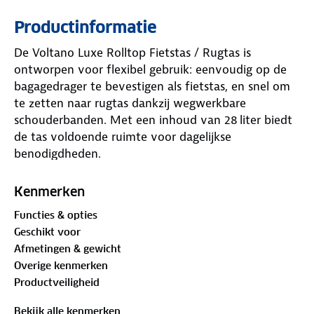
Productinformatie
De Voltano Luxe Rolltop Fietstas / Rugtas is
ontworpen voor flexibel gebruik: eenvoudig op de
bagagedrager te bevestigen als fietstas, en snel om
te zetten naar rugtas dankzij wegwerkbare
schouderbanden. Met een inhoud van 28 liter biedt
de tas voldoende ruimte voor dagelijkse
benodigdheden.
Gemaakt van PVC‑vrij TPU dat soepel aanvoelt en
100% waterdicht is, houdt de tas je spullen droog bij
Kenmerken
regen. De verstevigde achterkant voorkomt
Functies & opties
vervorming, ook tijdens intensief gebruik. Voorzien
Geschikt voor
van een laptopvak geschikt tot 16 inch, diverse
Afmetingen & gewicht
binnenvakken en een stevig voorvak voor kleinere
Overige kenmerken
items.
Productveiligheid
Dankzij het reflecterende design ben je zichtbaar bij
Bekijk alle kenmerken