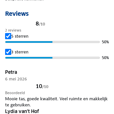
weinig licht. Het gewicht van 1 kg maakt de tas licht
en draagbaar. Geschikt voor vrijwel alle
Reviews
achterdragers van stads-, elektrische-, trekking‑ of
transportfietsen. De robuuste constructie zorgt voor
8
/
10
langdurige betrouwbaarheid bij dagelijks gebruik.
2 reviews
5 sterren
50
%
3 sterren
50
%
Petra
6 mei 2026
10
/
10
Beoordeeld
Mooie tas, goede kwaliteit. Veel ruimte en makkelijk
te gebruiken.
Lydia van't Hof