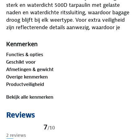
sterk en waterdicht 500D tarpaulin met gelaste
naden en waterdichte ritssluiting, waardoor bagage
droog blijft bij elk weertype. Voor extra veiligheid
zijn reflecterende details aanwezig, waardoor je
zichtbaar bent in schemer of donker. De bevestiging
aan de bagagedrager verloopt snel en stevig via
Kenmerken
riempjes en klittenband, zodat de tassen stevig op
Functies & opties
hun plek blijven. Dankzij verstevigde zijkanten en
Geschikt voor
achterzijde behouden ze hun vorm, zelfs bij vollere
Afmetingen & gewicht
belading. Deze fietstas is ideaal voor
Overige kenmerken
woon‑werkverkeer, boodschappen of recreatief
Productveiligheid
gebruik dankzij het ruime volume, waterdichtheid
en gebruiksgemak.
Bekijk alle kenmerken
Reviews
7
/
10
2 reviews