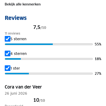
Voor iedereen die zoekt naar comfort, veiligheid en
Bekijk alle kenmerken
flexibiliteit bij elke reis.
Specificaties
Reviews
Inhoud: 38L (S) & 110L (L)
Krasvast & breukbestendig ABS
7,5
/
10
Cijferslot (3-cijferig)
11 reviews
Afmetingen: 54x36x20 cm (S), 76x50x27 cm (L)
5 sterren
360° wielen, telescopisch handvat
55
%
4 sterren
18
%
1 ster
27
%
Cora van der Veer
26 juni 2026
10
/
10