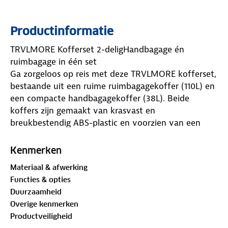
Productinformatie
TRVLMORE Kofferset 2-deligHandbagage én
ruimbagage in één set
Ga zorgeloos op reis met deze TRVLMORE kofferset,
bestaande uit een ruime ruimbagagekoffer (110L) en
een compacte handbagagekoffer (38L). Beide
koffers zijn gemaakt van krasvast en
breukbestendig ABS-plastic en voorzien van een
veilig cijferslot. Dankzij de 360° draaibare wielen en
het telescopisch handvat ben je verzekerd van
Kenmerken
optimaal reiscomfort. Handige opbergvakken
Materiaal & afwerking
houden je bagage georganiseerd en beide koffers
Functies & opties
passen eenvoudig in elkaar voor ruimtebesparend
Duurzaamheid
opbergen. Lichtgewicht, stevig en stijlvol: jouw
Overige kenmerken
ideale reisgenoot voor elke bestemming!
Productveiligheid
Waarom kiezen voor TRVLMORE?