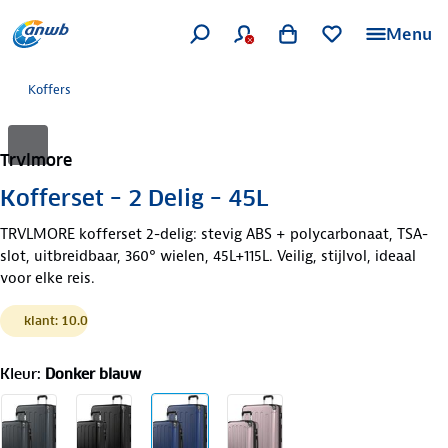
Menu
Koffers
Trvlmore
Kofferset – 2 Delig – 45L
TRVLMORE kofferset 2-delig: stevig ABS + polycarbonaat, TSA-
slot, uitbreidbaar, 360° wielen, 45L+115L. Veilig, stijlvol, ideaal
voor elke reis.
klant: 10.0
Kleur
:
Donker blauw