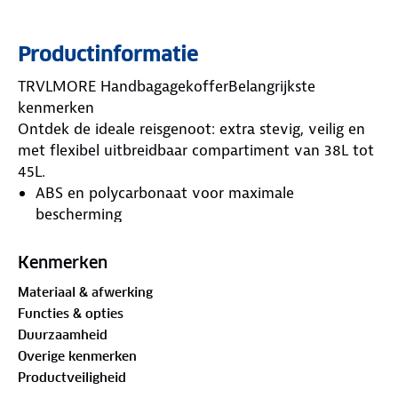
Productinformatie
TRVLMORE HandbagagekofferBelangrijkste
kenmerken
Ontdek de ideale reisgenoot: extra stevig, veilig en
met flexibel uitbreidbaar compartiment van 38L tot
45L.
ABS en polycarbonaat voor maximale
bescherming
TSA-cijferslot voor optimale veiligheid
Uitbreidbaar tot 25% extra capaciteit
Kenmerken
360° draaiende wielen en meerdere handvatten
Materiaal & afwerking
Toegestaan als handbagage
Functies & opties
Duurzaamheid
Overige kenmerken
Productveiligheid