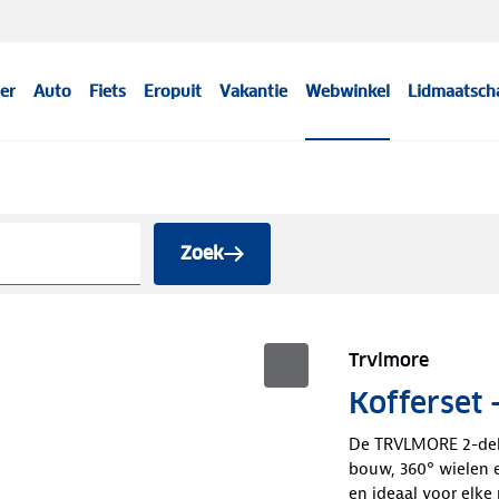
er
Auto
Fiets
Eropuit
Vakantie
Webwinkel
Lidmaatsch
Zoek
Trvlmore
Kofferset 
De TRVLMORE 2-delig
bouw, 360° wielen en
en ideaal voor elke r