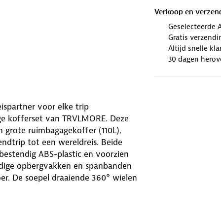
Verkoop en verzen
Geselecteerde 
Gratis verzendi
Altijd snelle kl
30 dagen herov
spartner voor elke trip
lige kofferset van TRVLMORE. Deze
n grote ruimbagagekoffer (110L),
endtrip tot een wereldreis. Beide
kbestendig ABS-plastic en voorzien
handige opbergvakken en spanbanden
voer. De soepel draaiende 360° wielen
gen voor optimaal reiscomfort, of je
oopt. Extra handig: de koffers
tebesparend opbergt. De herkenbare