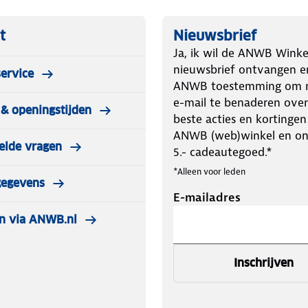
t
Nieuwsbrief
Ja, ik wil de ANWB Winke
nieuwsbrief ontvangen e
ervice
ANWB toestemming om m
e-mail te benaderen over
& openingstijden
beste acties en kortingen
ANWB (web)winkel en o
elde vragen
5.- cadeautegoed.*
*Alleen voor leden
gegevens
E-mailadres
n via ANWB.nl
Inschrijven