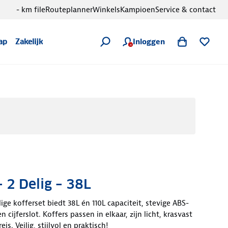
- km file
Routeplanner
Winkels
Kampioen
Service & contact
Inloggen
ap
Zakelijk
– 2 Delig – 38L
e kofferset biedt 38L én 110L capaciteit, stevige ABS-
 cijferslot. Koffers passen in elkaar, zijn licht, krasvast
eis. Veilig, stijlvol en praktisch!