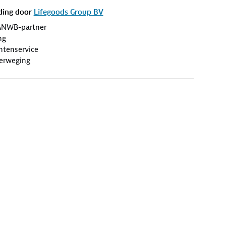
ding door
Lifegoods Group BV
ANWB-partner
ng
antenservice
erweging