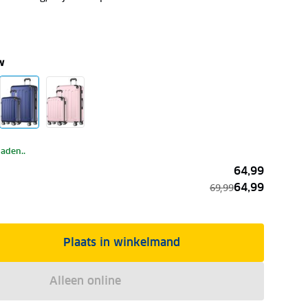
w
laden..
64,99
64,99
69,99
Plaats in winkelmand
Alleen online