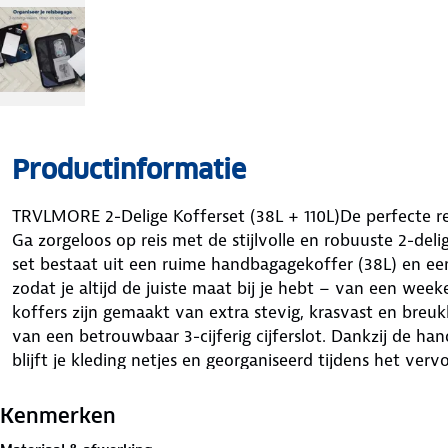
Productinformatie
TRVLMORE 2-Delige Kofferset (38L + 110L)De perfecte rei
Ga zorgeloos op reis met de stijlvolle en robuuste 2-de
set bestaat uit een ruime handbagagekoffer (38L) en ee
zodat je altijd de juiste maat bij je hebt – van een week
koffers zijn gemaakt van extra stevig, krasvast en breu
van een betrouwbaar 3-cijferig cijferslot. Dankzij de 
blijft je kleding netjes en georganiseerd tijdens het ver
en het in hoogte verstelbare, telescopische handvat zor
nu door drukke luchthavens of over hobbelige trottoirs l
Kenmerken
passen in elkaar, waardoor je ze thuis compact en ruim