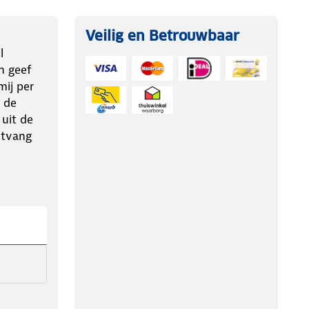
Veilig en Betrouwbaar
l
n geef
ij per
 de
 uit de
ntvang