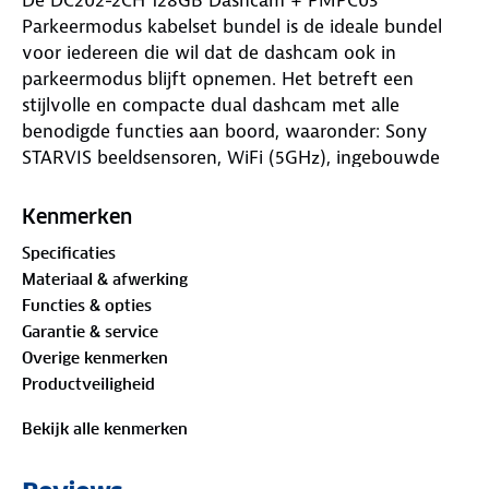
Parkeermodus kabelset bundel is de ideale bundel
voor iedereen die wil dat de dashcam ook in
parkeermodus blijft opnemen. Het betreft een
stijlvolle en compacte dual dashcam met alle
benodigde functies aan boord, waaronder: Sony
STARVIS beeldsensoren, WiFi (5GHz), ingebouwde
GPS, uitgebreide parkeermodus opties, time-lapse
opnames en nog veel meer!
Kenmerken
Specificaties
Materiaal & afwerking
Tot 5K video resolutie
Functies & opties
Garantie & service
Gebruik je de voor- en achter camera van de
Overige kenmerken
DC202-2CH, dan kan de dashcam aan de voorkant
Productveiligheid
opnemen tot 4K (3840p) en de achter camera tot
2K (2048p) video resolutie. Dankzij de Sony STARVIS
Bekijk alle kenmerken
beeldsensoren zijn de opnames, zowel bij daglicht
als in het donker, van uitstekende kwaliteit. Gebruik