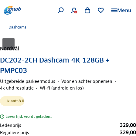
Menu
Dashcams
Nordväl
DC202-2CH Dashcam 4K 128GB +
PMPC03
Uitgebreide parkeermodus
Voor en achter opnemen
4k uhd resolutie
Wi-fi (android en ios)
klant: 8.0
Levertijd: wordt geladen..
329,00
Ledenprijs
329,00
Reguliere prijs