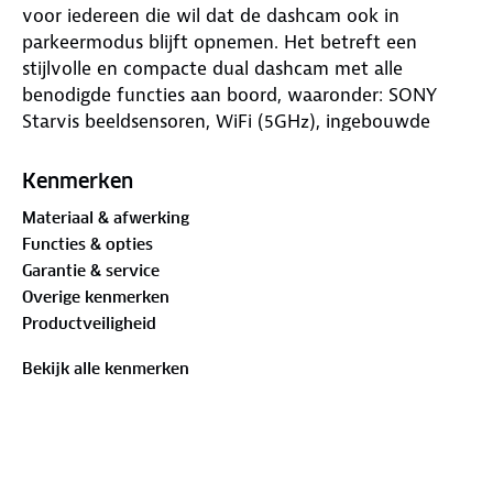
voor iedereen die wil dat de dashcam ook in
parkeermodus blijft opnemen. Het betreft een
stijlvolle en compacte dual dashcam met alle
benodigde functies aan boord, waaronder: SONY
Starvis beeldsensoren, WiFi (5GHz), ingebouwde
GPS, uitgebreide parkeermodus opties, time-lapse
opnames en nog veel meer!
Kenmerken
Materiaal & afwerking
Functies & opties
Tot 5K video resolutie
Garantie & service
Overige kenmerken
Gebruik je de voor- en achter camera van de
Productveiligheid
DC202-2CH, dan kan de dashcam aan de voorkant
opnemen tot 4K (3840p) en de achter camera tot
Bekijk alle kenmerken
2K (2048p) video resolutie. Dankzij de Sony STARVIS
beeldsensoren zijn de opnames, zowel bij daglicht
als in het donker, van uitstekende kwaliteit. Gebruik
je alleen de voor camera, dan kan de dashcam
opnemen tot wel 5K (5120p) video resolutie.