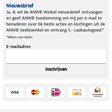
Beeldinstellingen achter camera
Nieuwsbrief
Ja, ik wil de ANWB Winkel nieuwsbrief ontvangen
In de instellingen van de app kun je ervoor kiezen
en geef ANWB toestemming om mij per e-mail te
om de opnames van de achteruitrijcamera te
benaderen over de beste acties en kortingen uit de
spiegelen (horizontaal) en/of flippen (verticaal),
ANWB (web)winkel en ontvang 5.- cadeautegoed.*
zodat je altijd het perfecte beeld krijgt zoals jij dat
*Alleen voor leden
wilt, bijvoorbeeld als je de beelden van de achter
camera precies zo wilt hebben zoals je in de
E-mailadres
achteruitkijkspiegel zou kijken.
Inschrijven