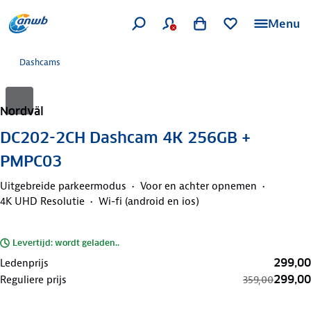
Menu
Dashcams
Nordväl
DC202-2CH Dashcam 4K 256GB +
PMPC03
Uitgebreide parkeermodus
Voor en achter opnemen
4K UHD Resolutie
Wi-fi (android en ios)
Levertijd: wordt geladen..
299,00
Ledenprijs
299,00
Reguliere prijs
359,00