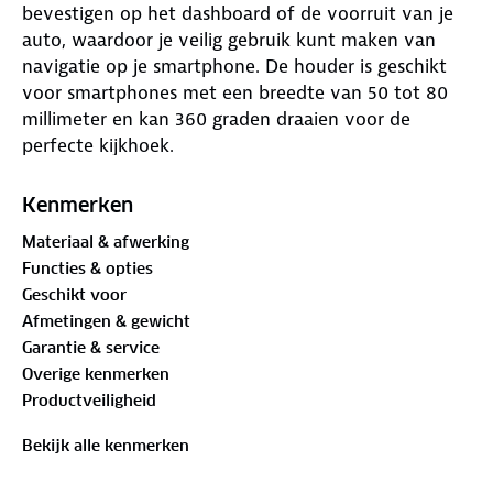
bevestigen op het dashboard of de voorruit van je
auto, waardoor je veilig gebruik kunt maken van
navigatie op je smartphone. De houder is geschikt
voor smartphones met een breedte van 50 tot 80
millimeter en kan 360 graden draaien voor de
perfecte kijkhoek.
De grepen zijn gemaakt van zacht siliconen
Kenmerken
materiaal, wat voorkomt dat je telefoon krassen
Materiaal & afwerking
oploopt. Ook de achterzijde van de houder is
Functies & opties
voorzien van foam voor extra bescherming.
Geschikt voor
Afmetingen & gewicht
Met het hendeltje zuigt de houder zichzelf
Garantie & service
vacuÃ¼m op het dashboard of de voorruit. Voor
Overige kenmerken
extra stabiliteit is er een gel pad meegeleverd, die
Productveiligheid
compatibel is met bijna alle dashboards.
Bekijk alle kenmerken