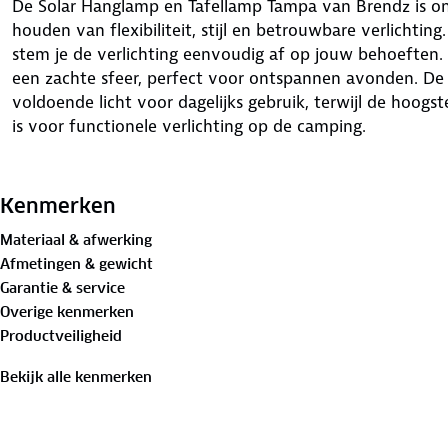
De Solar Hanglamp en Tafellamp Tampa van Brendz is o
houden van flexibiliteit, stijl en betrouwbare verlichting
stem je de verlichting eenvoudig af op jouw behoeften.
een zachte sfeer, perfect voor ontspannen avonden. De
voldoende licht voor dagelijks gebruik, terwijl de hoogs
is voor functionele verlichting op de camping.
De brandduur is afhankelijk van de gekozen lichtstand: to
de middelste en 4 uur in de hoogste stand. Hierdoor heb 
Kenmerken
het energieverbruik.
Materiaal & afwerking
Afmetingen & gewicht
Tampa is voorzien van een efficiënt zonnepaneel dat de b
Garantie & service
zonnige omstandigheden. Voor extra gemak beschikt de
Overige kenmerken
waarmee je hem binnen 4,5 uur volledig kunt opladen via
Productveiligheid
betrouwbare lichtbron bij de hand, ongeacht het weer of 
Bekijk alle kenmerken
Met zijn robuuste gepoedercoate aluminium behuizing e
bestand tegen uiteenlopende weersomstandigheden. Geb
sfeervolle diners of hang hem op aan een tentstok of ta