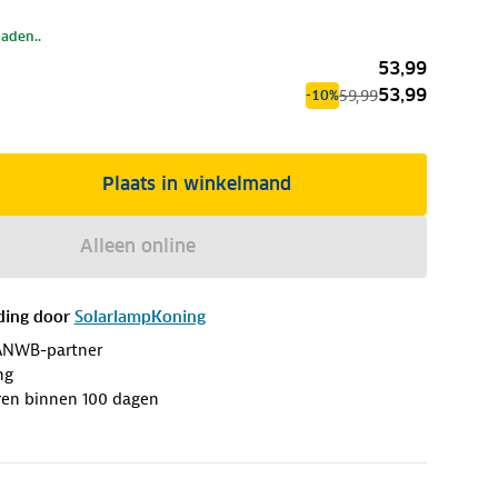
laden..
53,99
53,99
59,99
-10%
Plaats in winkelmand
Alleen online
ding door
SolarlampKoning
ANWB-partner
ng
ren binnen 100 dagen