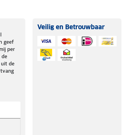
Veilig en Betrouwbaar
l
n geef
ij per
 de
 uit de
ntvang