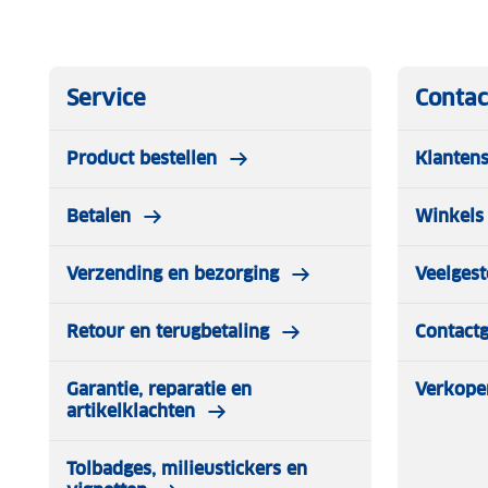
kampeerplek.
De Solar Hanglamp en Tafellamp Tampa biedt moderne te
ideaal voor iedereen die op zoek is naar duurzame, veelz
Service
Contac
het buitenleven.
Product bestellen
Klantens
Betalen
Winkels 
Verzending en bezorging
Veelgest
Retour en terugbetaling
Contact
Garantie, reparatie en
Verkope
artikelklachten
Tolbadges, milieustickers en