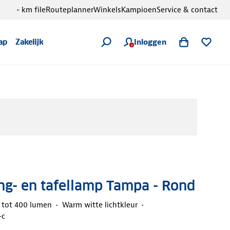
- km file
Routeplanner
Winkels
Kampioen
Service & contact
Inloggen
ap
Zakelijk
ng- en tafellamp Tampa - Rond
 tot 400 lumen
Warm witte lichtkleur
-c