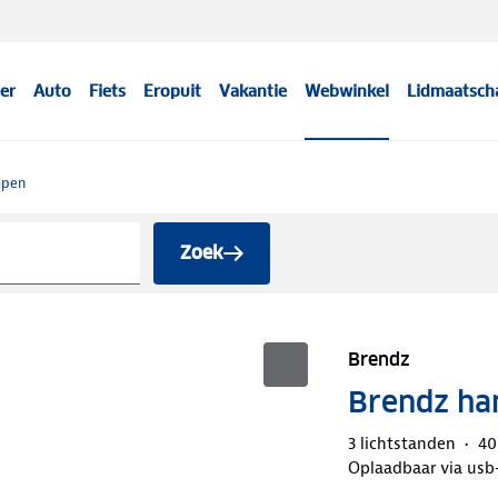
er
Auto
Fiets
Eropuit
Vakantie
Webwinkel
Lidmaatsch
mpen
Zoek
Brendz
Brendz ha
3 lichtstanden
40
Oplaadbaar via usb