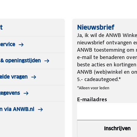
chnologie in een strak ontwerp,
ijdige en krachtige verlichting voor
t
Nieuwsbrief
Ja, ik wil de ANWB Winke
nieuwsbrief ontvangen e
ervice
ANWB toestemming om m
e-mail te benaderen over
& openingstijden
beste acties en kortingen
ANWB (web)winkel en o
elde vragen
5.- cadeautegoed.*
*Alleen voor leden
gegevens
E-mailadres
n via ANWB.nl
Inschrijven