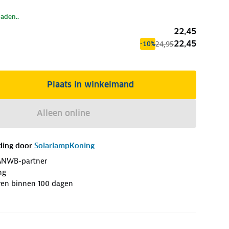
laden..
22,45
22,45
24,95
-10%
Plaats in winkelmand
Alleen online
ding door
SolarlampKoning
ANWB-partner
ng
ren binnen 100 dagen