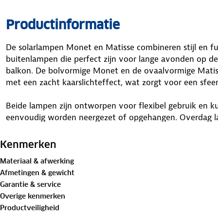
Productinformatie
De solarlampen Monet en Matisse combineren stijl en fun
buitenlampen die perfect zijn voor lange avonden op de
balkon. De bolvormige Monet en de ovaalvormige Matiss
met een zacht kaarslichteffect, wat zorgt voor een sfe
Beide lampen zijn ontworpen voor flexibel gebruik en k
eenvoudig worden neergezet of opgehangen. Overdag l
energie, om ’s avonds tot wel zes uur lang een zachte g
ontbreken van kabels zijn ze ideaal voor elke buitenrui
Kenmerken
stroomvoorziening is.
Materiaal & afwerking
Afmetingen & gewicht
De matte afwerking van de weerbestendige kunststof be
Garantie & service
lichtverspreiding die niet verblindt, maar juist bijdraag
Overige kenmerken
om het verlichten van een knusse zithoek of het creëre
Productveiligheid
in de buitenlucht, deze set biedt een praktische én sfeer