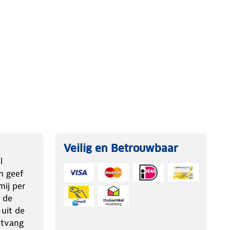
Veilig en Betrouwbaar
l
n geef
ij per
 de
 uit de
ntvang