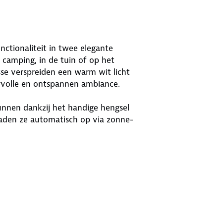
ctionaliteit in twee elegante
 camping, in de tuin of op het
e verspreiden een warm wit licht
ervolle en ontspannen ambiance.
unnen dankzij het handige hengsel
aden ze automatisch op via zonne-
loed te verspreiden. Door het
mte, ook waar geen
huizing zorgt voor een diffuse
t aan een warme sfeer. Of het nu gaat
n van een gezellige ontmoetingsplek
volle oplossing.