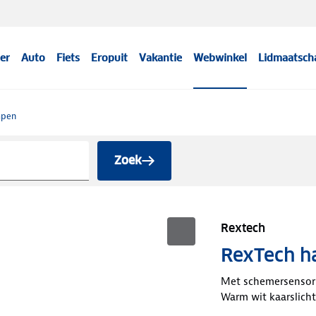
er
Auto
Fiets
Eropuit
Vakantie
Webwinkel
Lidmaatsch
mpen
Zoek
Rextech
RexTech h
Met schemersensor
Warm wit kaarslicht