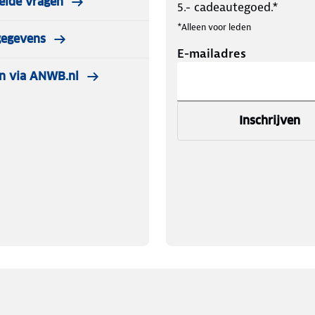
elde vragen
5.- cadeautegoed.*
*Alleen voor leden
gegevens
E-mailadres
n via ANWB.nl
Inschrijven