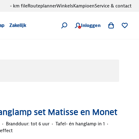
- km file
Routeplanner
Winkels
Kampioen
Service & contact
Inloggen
ap
Zakelijk
anglamp set Matisse en Monet
Brandduur: tot 6 uur
Tafel- én hanglamp in 1
effect