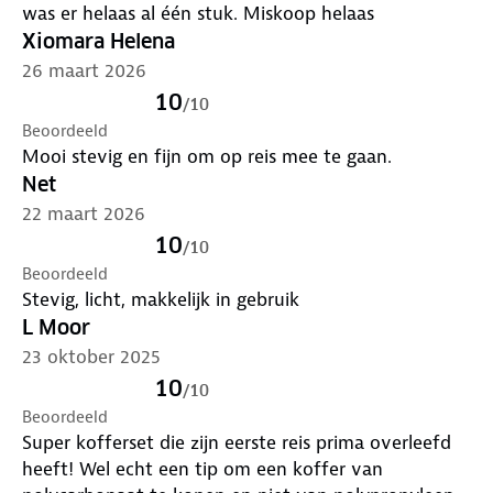
was er helaas al één stuk. Miskoop helaas
- Sterk polycarbonaat
Xiomara Helena
- Stevige kwaliteitsritsen (maat 10)
26 maart 2026
- CarryOn is een Nederlands koffermerk
10
/
10
Beoordeeld
Mooi stevig en fijn om op reis mee te gaan.
Net
22 maart 2026
10
/
10
Beoordeeld
Stevig, licht, makkelijk in gebruik
L Moor
23 oktober 2025
10
/
10
Beoordeeld
Super kofferset die zijn eerste reis prima overleefd
heeft! Wel echt een tip om een koffer van