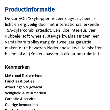
Productinformatie
De CarryOn ‘Skyhopper’ is zéér slagvast, heerlijk
licht en erg veilig door het internationaal erkende
TSA-cijfercombinatieslot. Een luxe interieur, vier
dubbele ‘soft wheels’, stevige kwaliteitsritsen, een
verstelbare trolleystang én twee jaar garantie
maken deze bewezen Nederlandse kwaliteitskoffer
helemaal af. (Koffers passen in elkaar om ruimte te
besparen thuis). De vertrouwde ‘Skyhopper’
behoort met zijn gewicht tot de absolute
Kenmerken
lichtgewichtsklasse. Deze koffer til je letterlijk met
Materiaal & afwerking
een pink op.
Functies & opties
Afmetingen & gewicht
COMFORTABEL – Vier dubbele ‘silent wheels’ en
Veiligheid & keurmerken
verstelbare trolleystang
Garantie & service
De vier dubbele 360-graden ‘silent wheels’ maken
Overige kenmerken
verplaatsing een genot. Heerlijk soepel en stil neem