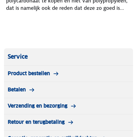
polycarbonaat te kopen en niet van polypropyleen,
dat is namelijk ook de reden dat deze zo goed is
(want deze is van carbonaat). TSA slot werkt ook
prima en hij rijdt fantastisch.
Service
Product bestellen
Betalen
Verzending en bezorging
Retour en terugbetaling