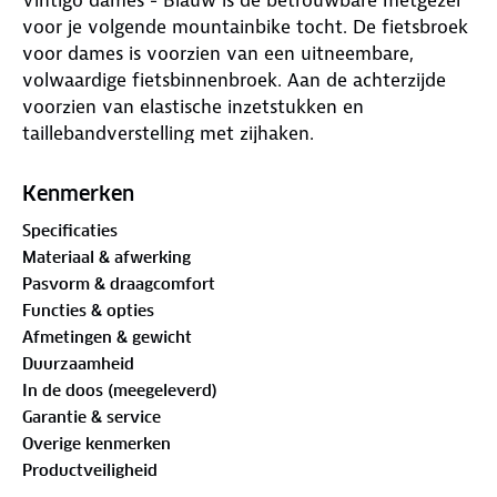
voor je volgende mountainbike tocht. De fietsbroek
voor dames is voorzien van een uitneembare,
volwaardige fietsbinnenbroek. Aan de achterzijde
voorzien van elastische inzetstukken en
taillebandverstelling met zijhaken.
Onderstaand de kenmerken van de W Bike Shorts
Kenmerken
EVO-E CSL:
Specificaties
Materiaal & afwerking
94% Nylon en 6% elastan
Pasvorm & draagcomfort
Lichtgewicht
Functies & opties
Sneldrogend
Afmetingen & gewicht
Elastisch
Duurzaamheid
Waterafstotend
In de doos (meegeleverd)
Vuilafstotend
Garantie & service
Reflectoren
Overige kenmerken
2 zijzakken met ritssluiting
Productveiligheid
Opgezette zakken aan de achterkant