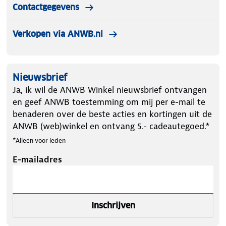
Contactgegevens
Let op kleding mag worden gepast maar niet
Verkopen via ANWB.nl
worden gedragen. Artikelen die zijn gedragen
kunnen wij niet terugnemen!
Nieuwsbrief
Ja, ik wil de ANWB Winkel nieuwsbrief ontvangen
en geef ANWB toestemming om mij per e-mail te
benaderen over de beste acties en kortingen uit de
ANWB (web)winkel en ontvang 5.- cadeautegoed.*
*Alleen voor leden
E-mailadres
Inschrijven