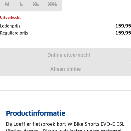
M
L
XL
XXL
Uitverkocht
159,95
Ledenprijs
159,95
Reguliere prijs
Online uitverkocht
Alleen online
Productinformatie
De Loeffler fietsbroek kort W Bike Shorts EVO-E CSL
Vintigo dames - Blauw is de betrouwbare metgezel