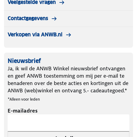
Veelgestelde vragen
gebruikt in fietsbroeken en trekkingbroeken. Door
de milieuvriendelijke PFC-vrije impregnering
Contactgegevens
waterafstotend.
Verkopen via ANWB.nl
Let op kleding mag worden gepast maar niet
worden gedragen. Artikelen die zijn gedragen
kunnen niet terugnemen!
Nieuwsbrief
Ja, ik wil de ANWB Winkel nieuwsbrief ontvangen
en geef ANWB toestemming om mij per e-mail te
benaderen over de beste acties en kortingen uit de
ANWB (web)winkel en ontvang 5.- cadeautegoed.*
*Alleen voor leden
E-mailadres