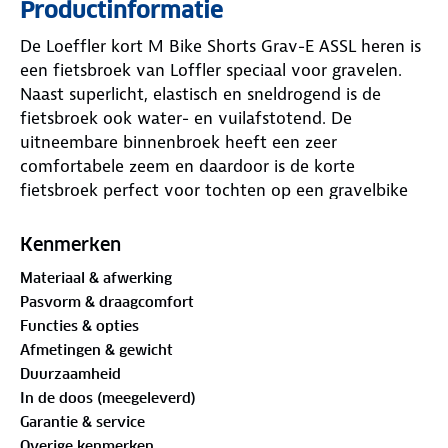
Productinformatie
De Loeffler kort M Bike Shorts Grav-E ASSL heren is
een fietsbroek van Loffler speciaal voor gravelen.
Naast superlicht, elastisch en sneldrogend is de
fietsbroek ook water- en vuilafstotend. De
uitneembare binnenbroek heeft een zeer
comfortabele zeem en daardoor is de korte
fietsbroek perfect voor tochten op een gravelbike
of andere buitenactiviteiten.
Kenmerken
De tailleband is verstelbaar met zijhaken en is
Materiaal & afwerking
daarmee individueel aan te passen. In de broek
Pasvorm & draagcomfort
zitten twee zijzakken met ritsen en reflectoren voor
Functies & opties
zichtbaarheid.
Afmetingen & gewicht
Duurzaamheid
De fietsbroek is voorzien van een Comfort Elastic
In de doos (meegeleverd)
zitkussen. Dit zitkussen is een sportief allround
Garantie & service
zitkussen voor een aangenaam zitcomfort. Het
Overige kenmerken