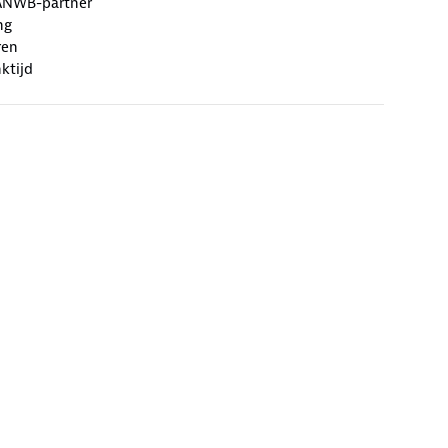
ANWB-partner
ng
ren
ktijd