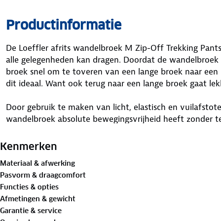
Productinformatie
De Loeffler afrits wandelbroek M Zip-Off Trekking Pants 
alle gelegenheden kan dragen. Doordat de wandelbroek o
broek snel om te toveren van een lange broek naar een k
dit ideaal. Want ook terug naar een lange broek gaat lekk
Door gebruik te maken van licht, elastisch en vuilafsto
wandelbroek absolute bewegingsvrijheid heeft zonder te 
met ritssluiting en de achterzak met ritssluiting is plaat
sleutels. De comfortabele tailleband met elastische zone
Kenmerken
het lichaam. De perfecte broek voor elke outdoorliefheb
Materiaal & afwerking
Pasvorm & draagcomfort
Onderstaand de kenmerken van de M Zip-Off Trekking P
Functies & opties
Afmetingen & gewicht
Lichtgewicht
Garantie & service
94% Nylon, 6% Elastaan