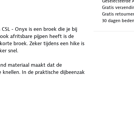
Geselecteerde 
Gratis verzendi
Gratis retourne
30 dagen beden
CSL - Onyx is een broek die je bij
ok afritsbare pijpen heeft is de
orte broek. Zeker tijdens een hike is
er snel.
tend materiaal maakt dat de
knellen. In de praktische dijbeenzak
s voor kleine spullen en bijvoorbeeld
s en riemlussen sluit perfect aan op
ber.
ants CSL: