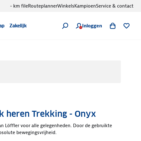
- km file
Routeplanner
Winkels
Kampioen
Service & contact
Inloggen
ap
Zakelijk
k heren Trekking - Onyx
 Löffler voor alle gelegenheden. Door de gebruikte
bsolute bewegingsvrijheid.