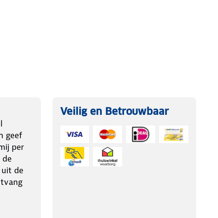
Veilig en Betrouwbaar
l
n geef
ij per
 de
 uit de
ntvang