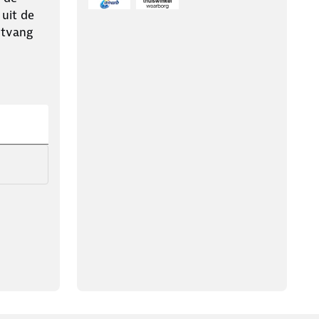
 uit de
ntvang