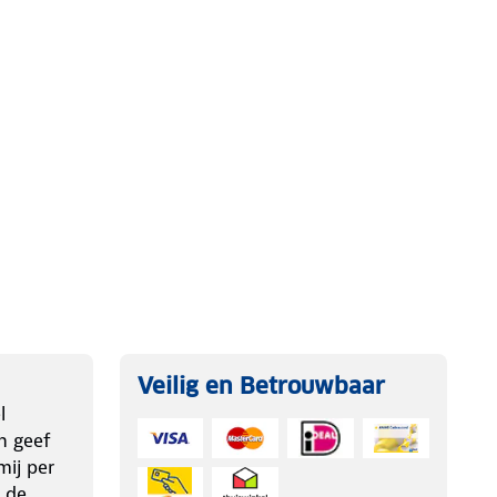
Veilig en Betrouwbaar
l
n geef
ij per
 de