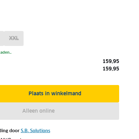
XXL
laden..
159,95
159,95
Plaats in winkelmand
Alleen online
ding door
S.B. Solutions