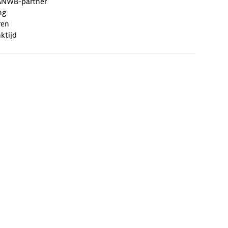
ANWB-partner
ng
ren
ktijd