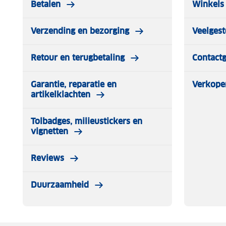
Betalen
Winkels 
van nature geurbestendig is.
Verzending en bezorging
Veelgest
Let op kleding mag worden gepast maar niet worden gedr
worden niet terug genomen.
Retour en terugbetaling
Contact
Garantie, reparatie en
Verkope
artikelklachten
Tolbadges, milieustickers en
vignetten
Reviews
Duurzaamheid