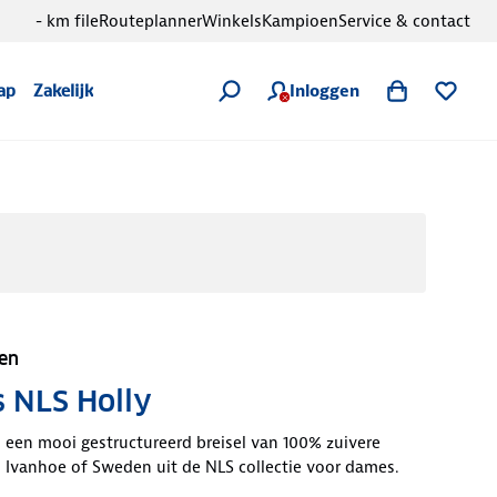
- km file
Routeplanner
Winkels
Kampioen
Service & contact
Inloggen
ap
Zakelijk
en
s NLS Holly
in een mooi gestructureerd breisel van 100% zuivere
 Ivanhoe of Sweden uit de NLS collectie voor dames.