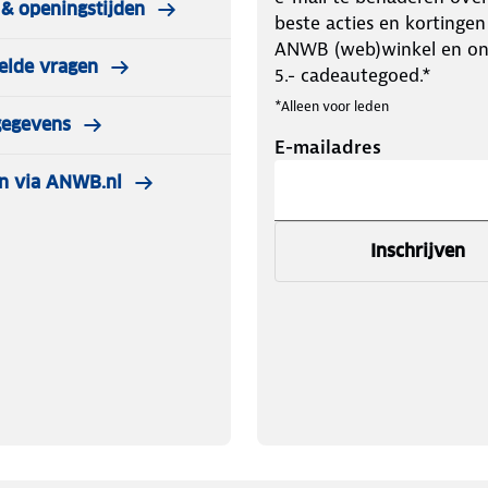
& openingstijden
beste acties en kortingen
ANWB (web)winkel en o
elde vragen
agen. Artikelen die zijn gedragen
5.- cadeautegoed.*
*Alleen voor leden
gegevens
E-mailadres
n via ANWB.nl
Inschrijven