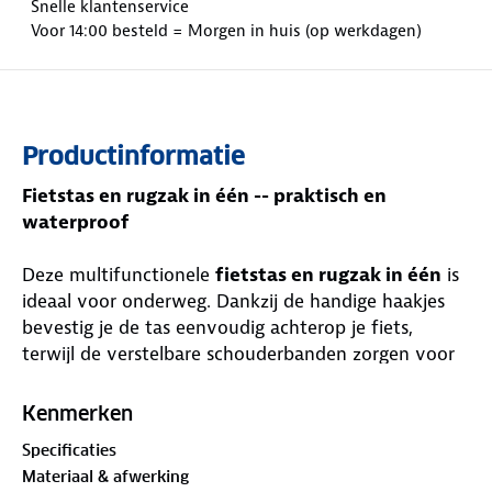
Snelle klantenservice
Voor 14:00 besteld = Morgen in huis (op werkdagen)
Productinformatie
Fietstas en rugzak in één -- praktisch en
waterproof
Deze multifunctionele
fietstas en rugzak in één
is
ideaal voor onderweg. Dankzij de handige haakjes
bevestig je de tas eenvoudig achterop je fiets,
terwijl de verstelbare schouderbanden zorgen voor
comfortabel dragen als rugzak.
Kenmerken
De tas heeft een
ruim hoofdvak met een 15,6 inch
Specificaties
laptopvak
, een voorvak met ritssluiting en een
Materiaal & afwerking
overslag die sluit met zowel een rits als een gesp.