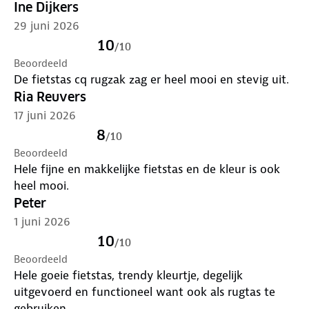
Comfortabel te dragen
-- verstelbare
Ine Dijkers
schouderbanden en een enkel handvat.
29 juni 2026
10
/
10
Bevestigingshaakjes voor de fiets
-- eenvoudig
Beoordeeld
te bevestigen en los te maken.
De fietstas cq rugzak zag er heel mooi en stevig uit.
Ria Reuvers
17 juni 2026
8
/
10
Beoordeeld
Hele fijne en makkelijke fietstas en de kleur is ook
heel mooi.
Peter
1 juni 2026
10
/
10
Beoordeeld
Hele goeie fietstas, trendy kleurtje, degelijk
uitgevoerd en functioneel want ook als rugtas te
gebruiken.