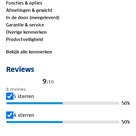
Functies & opties
Gemaakt van
waterproof materiaal
, zodat je
Afmetingen & gewicht
spullen droog blijven, ongeacht het weer.
In de doos (meegeleverd)
Garantie & service
Afmetingen:
52 cm hoogte x 40 cm breedte.
Overige kenmerken
Productveiligheid
Kenmerken
Bekijk alle kenmerken
Hoofdvak met 15,6 inch laptopvak
-- veilig
opbergen van je laptop.
Reviews
Overslag met gesp en rits
-- extra veilige
9
/
10
sluiting.
8 reviews
5 sterren
Extra opbergruimte
-- voorvak met ritssluiting.
50
%
Waterproof materiaal
-- beschermt je spullen
4 sterren
tegen regen.
50
%