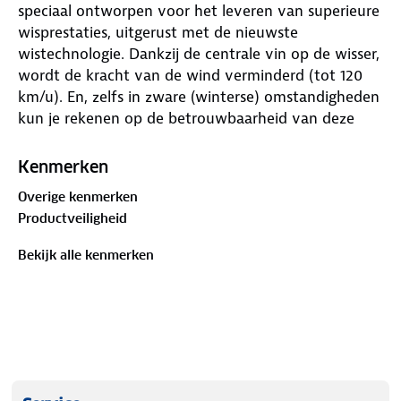
speciaal ontworpen voor het leveren van superieure
wisprestaties, uitgerust met de nieuwste
wistechnologie. Dankzij de centrale vin op de wisser,
wordt de kracht van de wind verminderd (tot 120
km/u). En, zelfs in zware (winterse) omstandigheden
kun je rekenen op de betrouwbaarheid van deze
ruitenwissers.
Kenmerken
Deze Flat Blade ruitenwissers zijn 580 mm lang en
Overige kenmerken
worden geleverd met verschillende adapters.
Productveiligheid
Hierdoor zijn ze geschikt voor verschillende
ruitenwisserarmen (o.a. traditionele haakarmen).
Bekijk alle kenmerken
Let op! Deze ruitenwissers worden verkocht
per
stuk
.