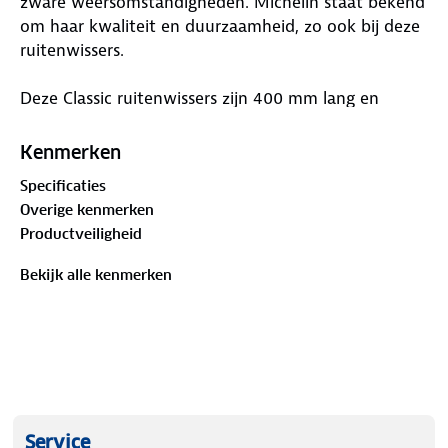
zware weersomstandigheden. Michelin staat bekend
om haar kwaliteit en duurzaamheid, zo ook bij deze
ruitenwissers.
Deze Classic ruitenwissers zijn 400 mm lang en
geschikt voor alle voertuigen die uitgerust zijn met
traditionele haakarmen.
Kenmerken
Specificaties
Let op! Deze ruitenwissers worden verkocht
per
Overige kenmerken
stuk
.
Productveiligheid
Bekijk alle kenmerken
Service