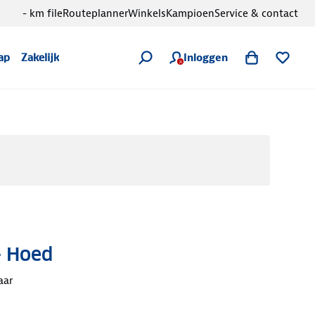
- km file
Routeplanner
Winkels
Kampioen
Service & contact
Inloggen
ap
Zakelijk
- Hoed
aar