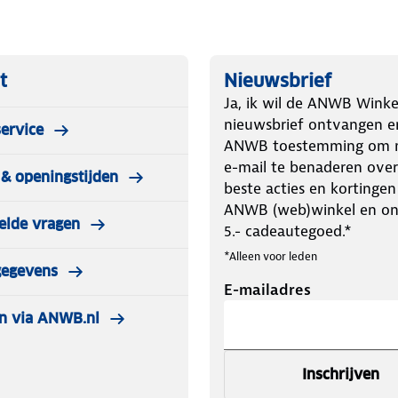
t
Nieuwsbrief
Ja, ik wil de ANWB Winke
nieuwsbrief ontvangen e
ervice
ANWB toestemming om m
e-mail te benaderen over
& openingstijden
beste acties en kortingen
ANWB (web)winkel en o
elde vragen
5.- cadeautegoed.*
*Alleen voor leden
gegevens
E-mailadres
n via ANWB.nl
Inschrijven