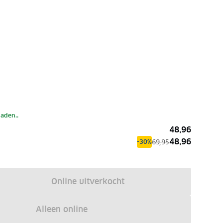
laden..
48,96
48,96
69,95
-30%
Online uitverkocht
Alleen online