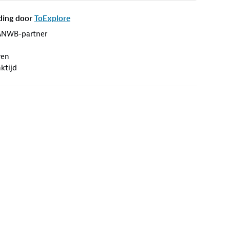
ding door
ToExplore
ANWB-partner
ren
ktijd