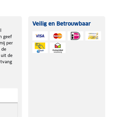
Veilig en Betrouwbaar
l
n geef
ij per
 de
 uit de
ntvang