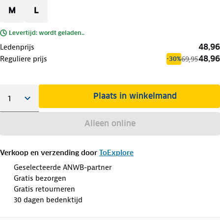
M
L
Levertijd: wordt geladen..
48,96
Ledenprijs
48,96
Reguliere prijs
69,95
-30%
Plaats in winkelmand
Alleen online
Verkoop en verzending door
ToExplore
Geselecteerde ANWB-partner
Gratis bezorgen
Gratis retourneren
30 dagen bedenktijd