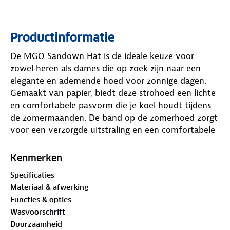
Productinformatie
De MGO Sandown Hat is de ideale keuze voor
zowel heren als dames die op zoek zijn naar een
elegante en ademende hoed voor zonnige dagen.
Gemaakt van papier, biedt deze strohoed een lichte
en comfortabele pasvorm die je koel houdt tijdens
de zomermaanden. De band op de zomerhoed zorgt
voor een verzorgde uitstraling en een comfortabele
pasvorm. Het model is uitgevoerd in een geweven
constructie met een open structuur bij de kroon
Kenmerken
voor extra ventilatie. De hoed heeft een effen
Specificaties
patroon, is niet gevoerd en is afgewerkt met een
Materiaal & afwerking
contrasterende band rondom de kroon.
Functies & opties
Wasvoorschrift
Duurzaamheid