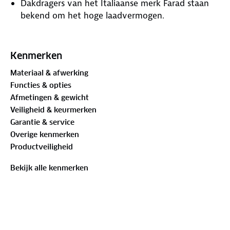
Dakdragers van het Italiaanse merk Farad staan
bekend om het hoge laadvermogen.
Aluminium (licht van gewicht).
Kenmerken
Maximumbelasting is 100kg.
Materiaal & afwerking
Functies & opties
TUV gecertificeerd.
Afmetingen & gewicht
Veiligheid & keurmerken
Gebruiksklaar om gemonteerd te worden (ready
Garantie & service
to fit).
Overige kenmerken
Productveiligheid
Geen extra gereedschap nodig dan meegeleverde
sleutel.
Bekijk alle kenmerken
Gepatenteerd slot met meegeleverde sleutel.
3 jaar garantie.