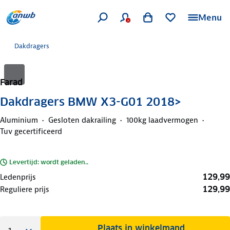
Menu
Dakdragers
Farad
Dakdragers BMW X3-G01 2018>
Aluminium
Gesloten dakrailing
100kg laadvermogen
Tuv gecertificeerd
Levertijd: wordt geladen..
129,99
Ledenprijs
129,99
Reguliere prijs
Plaats in winkelmand