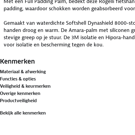
Met een Full Padding Palm, bedekt deze Rogelli fietsh
padding, waardoor schokken worden geabsorbeerd voor
Gemaakt van waterdichte Softshell Dynashield 8000-st
handen droog en warm. De Amara-palm met siliconen gri
stevige greep op je stuur. De 3M isolatie en Hipora-ha
voor isolatie en bescherming tegen de kou.
Dankzij de Touch wijsvinger en duim, kun je eenvoudig j
Kenmerken
handschoenen uit te hoeven doen. De badstof duim is 
Materiaal & afwerking
transpiratievocht tijdens intensieve ritten. De polsband
Functies & opties
een veilige pasvorm die niet verschuift tijdens het rijden
Veiligheid & keurmerken
Overige kenmerken
Productveiligheid
Bekijk alle kenmerken