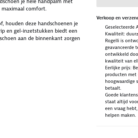
andschoen je hele handpalm met
 maximaal comfort.
Verkoop en verzen
of, houden deze handschoenen je
Geselecteerde 
p en gel-inzetstukken biedt een
Kwaliteit: duur
ndschoen aan de binnenkant zorgen
Rogelli is ont
geavanceerde te
ontwikkeld doo
e telefoon bedienen zonder je
kwaliteit van e
handig voor het afvegen van
Eerlijke prijs: 
producten met e
 met klittenbandsluiting zorgt voor
hoogwaardige sp
.
betaalt.
Goede klantense
staat altijd voo
een vraag hebt,
helpen maken.