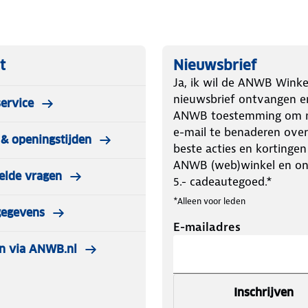
t
Nieuwsbrief
Ja, ik wil de ANWB Winke
nieuwsbrief ontvangen e
ervice
ANWB toestemming om m
e-mail te benaderen over
& openingstijden
beste acties en kortingen
ANWB (web)winkel en o
elde vragen
5.- cadeautegoed.*
*Alleen voor leden
gegevens
E-mailadres
n via ANWB.nl
Inschrijven