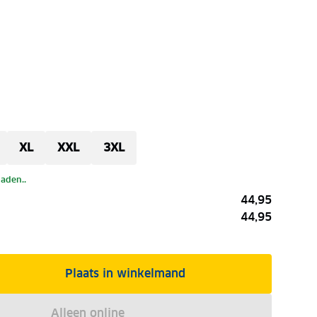
XL
XXL
3XL
laden..
44,95
44,95
Plaats in winkelmand
Alleen online