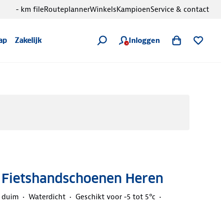
- km file
Routeplanner
Winkels
Kampioen
Service & contact
Inloggen
ap
Zakelijk
- Fietshandschoenen Heren
n duim
Waterdicht
Geschikt voor -5 tot 5°c