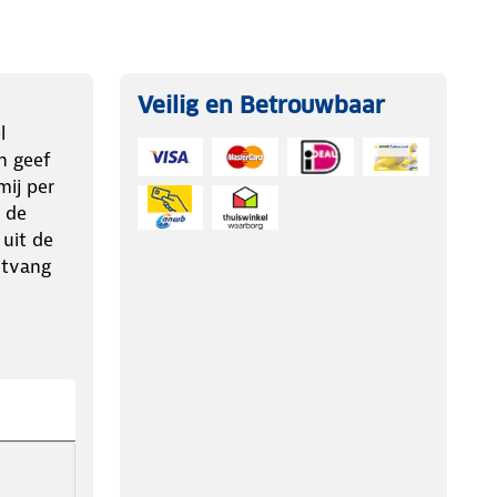
Veilig en Betrouwbaar
l
n geef
ij per
 de
 uit de
ntvang