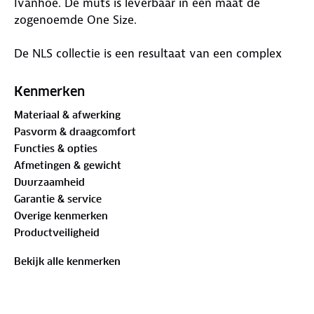
Ivanhoe. De muts is leverbaar in een maat de
zogenoemde One Size.
De NLS collectie is een resultaat van een complex
selectie proces van natuurlijk beschikbare tinten die
worden gemengd om een reeks natuurlijke kleuren
Kenmerken
te creëren zonder gebruik te maken van
Materiaal & afwerking
kleurstoffen, chemicaliën of water. Dit authentieke
Pasvorm & draagcomfort
product is 100% natuurlijk en milieuvriendelijk.
Functies & opties
Afmetingen & gewicht
Onderstaand de kenmerken van de NLS Rib hat
Duurzaamheid
muts:
Garantie & service
Overige kenmerken
One Size
Productveiligheid
100% natuurlijke, ongekleurde en onbehandelde wol
(geen toevoegingen)
Bekijk alle kenmerken
Mulesing vrije wol
Bluesign gecertificeerde garen
Ribgebreid met royale plooien