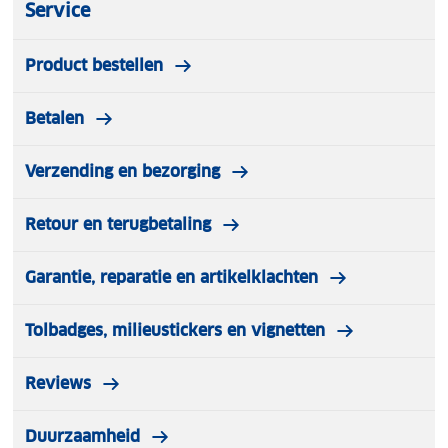
Service
Motorolie-inhoud:
300 ml
Product bestellen
Geluidsniveau:
64,1 dB
Betalen
Gewicht:
17,5 kg
Verzending en bezorging
Retour en terugbetaling
Garantie, reparatie en artikelklachten
Tolbadges, milieustickers en vignetten
Reviews
Duurzaamheid