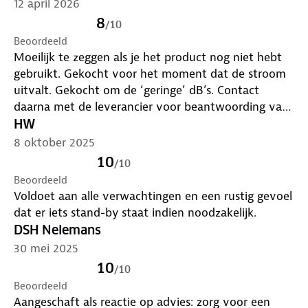
12 april 2026
transport
8
/
10
Beoordeeld
Brandstoftank van 4,1 liter en automatische
Moeilijk te zeggen als je het product nog niet hebt
uitschakeling bij een laag oliepeil
gebruikt. Gekocht voor het moment dat de stroom
uitvalt. Gekocht om de ‘geringe’ dB’s. Contact
Stil in gebruik met een geluidsniveau van slechts
daarna met de leverancier voor beantwoording van
64,1 dB op 7 meter afstand
een vraag. Zeer vriendelijk en behulpzaam te woord
HW
gestaan. Verademing in deze digitale wereld.
8 oktober 2025
10
/
10
Waarvoor gebruik je deze Scheppach
Beoordeeld
Stroomgenerator?
Voldoet aan alle verwachtingen en een rustig gevoel
De SG2500i stroomgenerator van Scheppach een
dat er iets stand-by staat indien noodzakelijk.
veelzijdige stroomoplossing die je eenvoudig kunt
DSH Nelemans
meenemen naar een kampeerplek of een afgelegen
30 mei 2025
locatie waar stroom nodig is. Gebruik hem om
10
/
10
laptops, televisies en andere gevoelige apparaten
Beoordeeld
veilig van stroom te voorzien, dankzij de schone
Aangeschaft als reactie op advies: zorg voor een