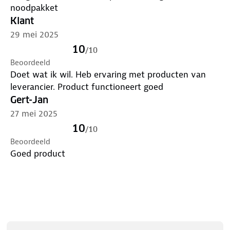
invertertechnologie. Ook voor klussen is deze
noodpakket
generator ideaal: hij kan moeiteloos elektrisch
Klant
gereedschap aandrijven. Door het compacte
29 mei 2025
ontwerp en het lichte gewicht is hij makkelijk te
10
verplaatsen en op te bergen.
/
10
Beoordeeld
Doet wat ik wil. Heb ervaring met producten van
Technische specificaties
leverancier. Product functioneert goed
Gert-Jan
Afmetingen (LxBxH):
520 x 270 x 440 mm
27 mei 2025
Maximaal vermogen:
2000 W
10
/
10
Beoordeeld
Nominaal vermogen:
1600 W
Goed product
Motorinhoud:
79 cm³
Brandstof:
Benzine
Brandstoftank:
4,1 liter