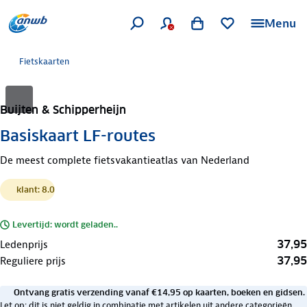
Menu
Fietskaarten
Buijten & Schipperheijn
Basiskaart LF-routes
De meest complete fietsvakantieatlas van Nederland
klant: 8.0
Levertijd: wordt geladen..
37,95
Ledenprijs
37,95
Reguliere prijs
Ontvang gratis verzending vanaf €14,95 op kaarten, boeken en gidsen.
Let op: dit is niet geldig in combinatie met artikelen uit andere categorieën.