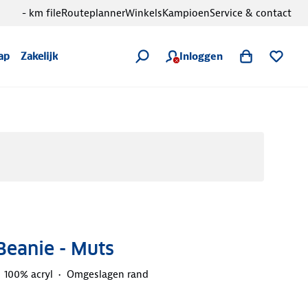
- km file
Routeplanner
Winkels
Kampioen
Service & contact
Inloggen
ap
Zakelijk
Beanie - Muts
100% acryl
Omgeslagen rand