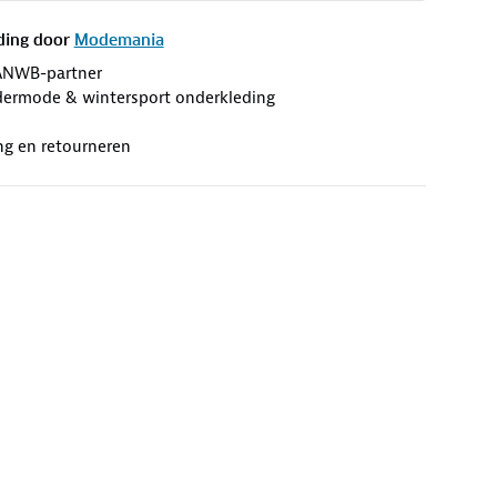
ding door
Modemania
ANWB-partner
ermode & wintersport onderkleding
ng en retourneren