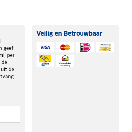
Veilig en Betrouwbaar
l
n geef
ij per
 de
 uit de
ntvang