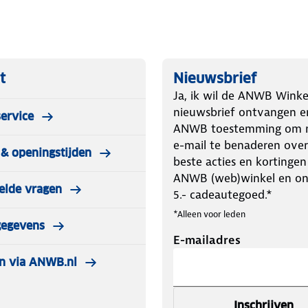
t
Nieuwsbrief
Ja, ik wil de ANWB Winke
nieuwsbrief ontvangen e
ervice
ANWB toestemming om m
e-mail te benaderen over
& openingstijden
beste acties en kortingen
ANWB (web)winkel en o
elde vragen
5.- cadeautegoed.*
*Alleen voor leden
gegevens
E-mailadres
n via ANWB.nl
Inschrijven