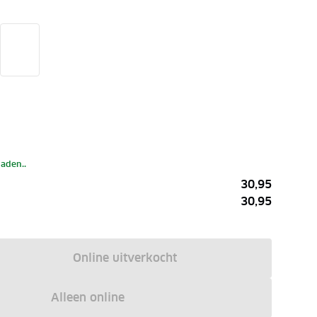
laden..
30,95
30,95
Online uitverkocht
Alleen online