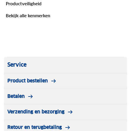
Productveiligheid
Model
: Muts Royal Rib
Maat
: One size
Bekijk alle kenmerken
Materiaal
: 100% acryl
Unisex beanie
Houdt je hoofd warm
Omgeslagen rand zorgt voor een nette afwerking
Service
Product bestellen
Betalen
Verzending en bezorging
Retour en terugbetaling