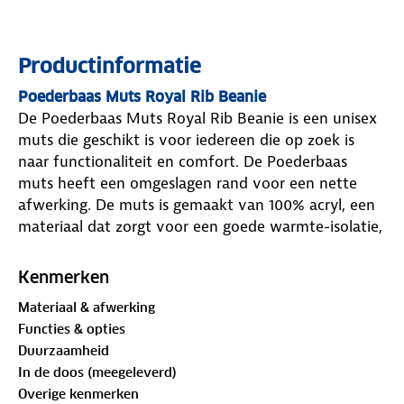
Productinformatie
Poederbaas Muts Royal Rib Beanie
De Poederbaas Muts Royal Rib Beanie is een unisex
muts die geschikt is voor iedereen die op zoek is
naar functionaliteit en comfort. De Poederbaas
muts heeft een omgeslagen rand voor een nette
afwerking. De muts is gemaakt van 100% acryl, een
materiaal dat zorgt voor een goede warmte-isolatie,
waardoor je hoofd aangenaam warm blijft tijdens
koude dagen. De muts is van het merk Poederbaas
Kenmerken
en heeft een maat die geschikt is voor de meeste
Materiaal & afwerking
hoofdformaten. Dit product is voor dagelijks gebruik
Functies & opties
in de wintermaanden.
Duurzaamheid
Eigenschappen van Poederbaas Muts Royal Rib
In de doos (meegeleverd)
Beanie
Overige kenmerken
Merk
: Poederbaas